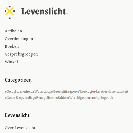
Artikelen
Overdenkingen
Boeken
Gespreksgroepen
Winkel
Categorieen
Geloofszekerheid
Waterdoop
Geestelijke groei
Theologie
Relaties & seksualiteit
Gezin & opvoeding
Evangelisatie
Ethiek
Wereldgebeuren
Apologetiek
Levenslicht
Over Levenslicht