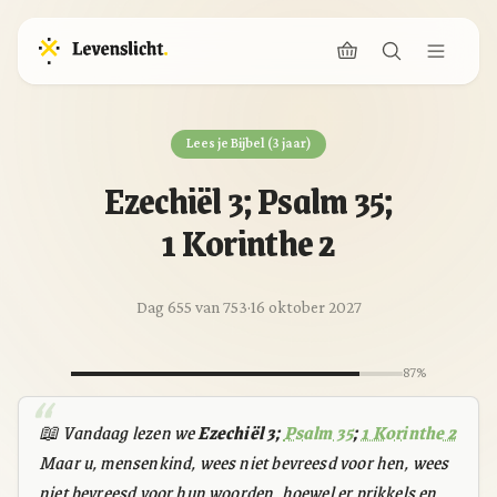
Lees je Bijbel (3 jaar)
Ezechiël 3; Psalm 35;
1 Korinthe 2
Dag 655 van 753
·
16 oktober 2027
87%
📖 Vandaag lezen we
Ezechiël 3;
Psalm 35
;
1 Korinthe 2
Maar u, mensenkind, wees niet bevreesd voor hen, wees
niet bevreesd voor hun woorden, hoewel er prikkels en