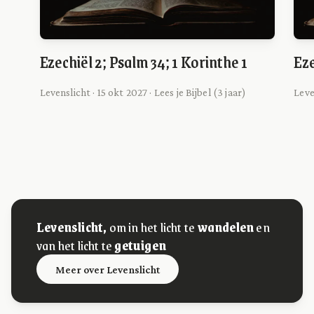
Ezechiël 2; Psalm 34; 1 Korinthe 1
Eze
Levenslicht · 15 okt 2027 · Lees je Bijbel (3 jaar)
Leven
Levenslicht,
om in het licht te
wandelen
en
van het licht te
getuigen
Meer over Levenslicht