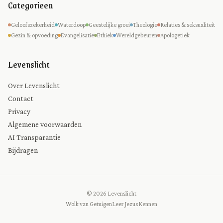
Categorieen
Geloofszekerheid
Waterdoop
Geestelijke groei
Theologie
Relaties & seksualiteit
Gezin & opvoeding
Evangelisatie
Ethiek
Wereldgebeuren
Apologetiek
Levenslicht
Over Levenslicht
Contact
Privacy
Algemene voorwaarden
AI Transparantie
Bijdragen
© 2026 Levenslicht
Wolk van Getuigen
Leer Jezus Kennen