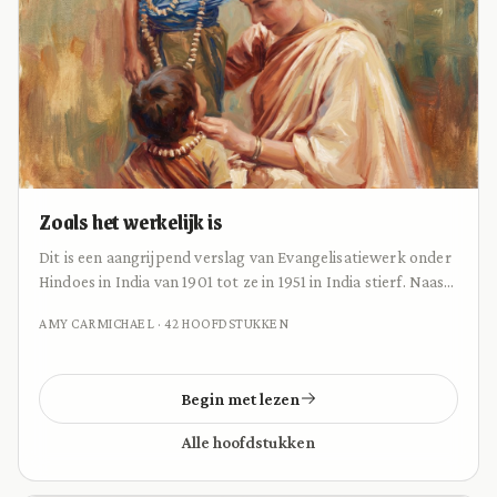
Zoals het werkelijk is
Dit is een aangrijpend verslag van Evangelisatiewerk onder
Hindoes in India van 1901 tot ze in 1951 in India stierf. Naast
haar getuigenis van de Heere Jezus in gesloten
AMY CARMICHAEL · 42 HOOFDSTUKKEN
gemeenschappen, werd ze ook door de Heere gebruikt om
veel kinderen te redden uit tempelprostitutie. Levendig en
vol ernst schildert ze de geestelijke strijd zoals die zich
Begin met lezen
werkelijk afspeelt als we de straat op gaan om te getuigen
van Jezus.
Alle hoofdstukken