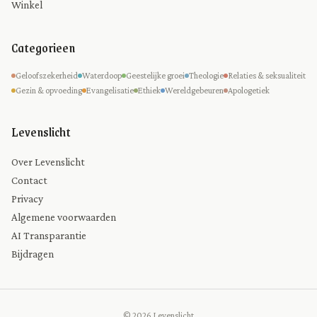
Winkel
Categorieen
Geloofszekerheid
Waterdoop
Geestelijke groei
Theologie
Relaties & seksualiteit
Gezin & opvoeding
Evangelisatie
Ethiek
Wereldgebeuren
Apologetiek
Levenslicht
Over Levenslicht
Contact
Privacy
Algemene voorwaarden
AI Transparantie
Bijdragen
© 2026 Levenslicht