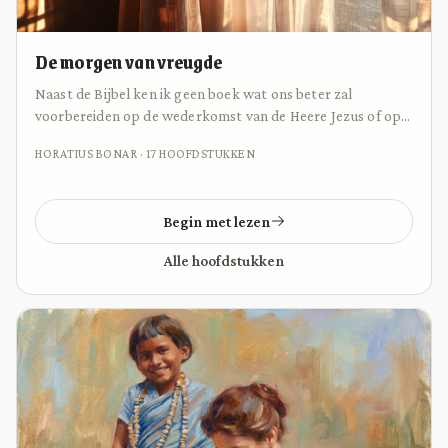
De morgen van vreugde
Naast de Bijbel ken ik geen boek wat ons beter zal
voorbereiden op de wederkomst van de Heere Jezus of op
onze ontmoeting met Hem in het sterven voor Hij
HORATIUS BONAR · 17 HOOFDSTUKKEN
terugkeert. Hoe je eindtijdsvisie ook is, dit is niet wanneer
we Hem verwachten maar hoe we Hem verwachten en als
Zijn bruid naar Hem uitzien terwijl we in deze wereld op
Begin met lezen
allerlei manieren afgeleid worden.
Alle hoofdstukken