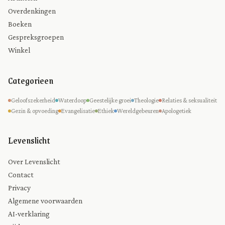
Overdenkingen
Boeken
Gespreksgroepen
Winkel
Categorieen
Geloofszekerheid
Waterdoop
Geestelijke groei
Theologie
Relaties & seksualiteit
Gezin & opvoeding
Evangelisatie
Ethiek
Wereldgebeuren
Apologetiek
Levenslicht
Over Levenslicht
Contact
Privacy
Algemene voorwaarden
AI-verklaring