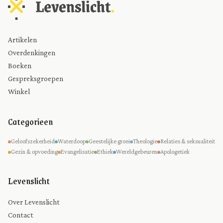
Artikelen
Overdenkingen
Boeken
Gespreksgroepen
Winkel
Categorieen
Geloofszekerheid
Waterdoop
Geestelijke groei
Theologie
Relaties & seksualiteit
Gezin & opvoeding
Evangelisatie
Ethiek
Wereldgebeuren
Apologetiek
Levenslicht
Over Levenslicht
Contact