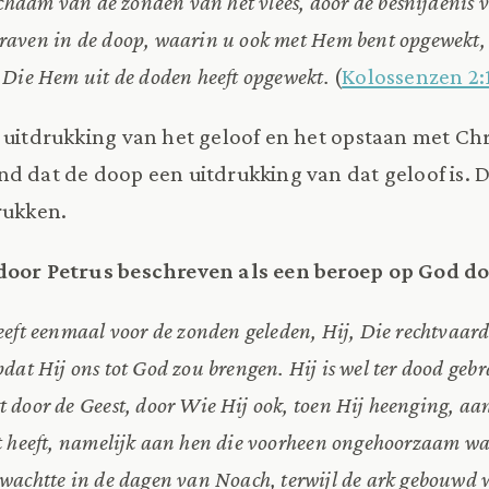
ichaam van de zonden van het vlees, door de besnijdenis 
aven in de doop, waarin u ook met Hem bent opgewekt, d
 Die Hem uit de doden heeft opgewekt.
(
Kolossenzen 2:
 uitdrukking van het geloof en het opstaan met Chr
d dat de doop een uitdrukking van dat geloof is. 
rukken.
door Petrus beschreven als een beroep op God do
eft eenmaal voor de zonden geleden, Hij, Die rechtvaard
at Hij ons tot God zou brengen. Hij is wel ter dood gebra
door de Geest, door Wie Hij ook, toen Hij heenging, aan
t heeft, namelijk aan hen die voorheen ongehoorzaam wa
wachtte in de dagen van Noach, terwijl de ark gebouwd 