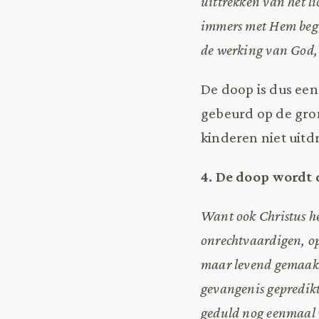
uittrekken van het l
immers met Hem begr
de werking van God,
De doop is dus een
gebeurd op de gron
kinderen niet uitd
4. De doop wordt 
Want ook Christus he
onrechtvaardigen, opd
maar levend gemaakt 
gevangenis gepredik
geduld nog eenmaal 