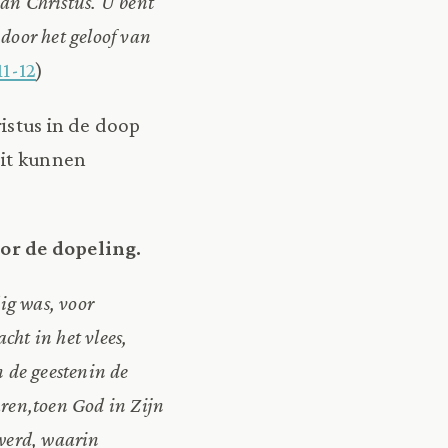
van Christus. U bent
oor het geloof van
11-12
)
istus in de doop
Dit kunnen
or de dopeling.
ig was, voor
cht in het vlees,
 de geesten
in de
ren,
toen God in Zijn
werd, waarin