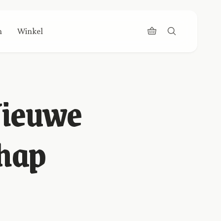
n
Winkel
Nieuwe
hap