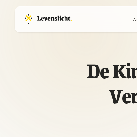
A
De Ki
Ve