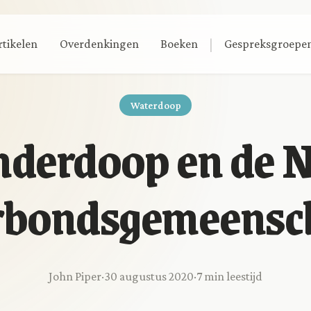
|
rtikelen
Overdenkingen
Boeken
Gespreksgroepe
Waterdoop
nderdoop en de 
rbondsgemeensc
John Piper
·
30 augustus 2020
·
7 min leestijd