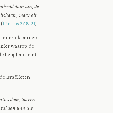
enbeeld daarvan, de
 lichaam, maar als
.
(
1 Petrus 3:18-21
)
 innerlijk beroep
anier waarop de
e belijdenis met
de Israëlieten
ties door, tot een
k zal aan u en uw