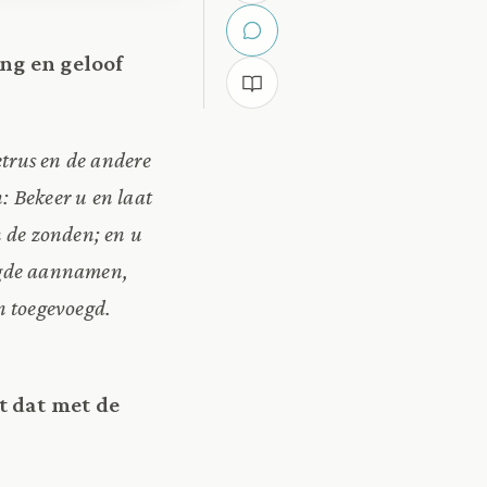
ng en geloof
etrus en de andere
: Bekeer u en laat
n de zonden; en u
eugde aannamen,
n toegevoegd.
t dat met de