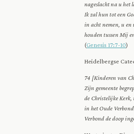
nageslacht na u het 
Ik zal hun tot een G
in acht nemen, u en 
houden tussen Mij en
(
Genesis 17:7-10
)
Heidelbergse Cate
74 [Kinderen van Chr
Zijn gemeente begrep
de Christelijke Kerk
in het Oude Verbond 
Verbond de doop inge