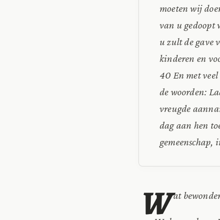
moeten wij doen
van u gedoopt 
u zult de gave 
kinderen en voo
40 En met veel 
de woorden: Laa
vreugde aannam
dag aan hen toe
gemeenschap, i
W
at bewondere