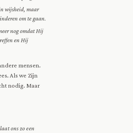
jn wijsheid, maar
kinderen om te gaan.
meer nog omdat Hij
reffen en Hij
e andere mensen.
es. Als we Zijn
cht nodig. Maar
laat ons zo een