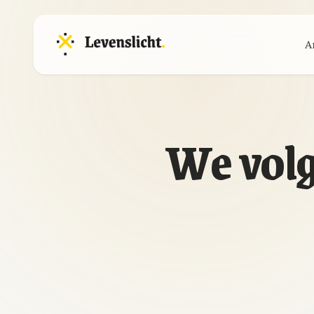
A
We volg