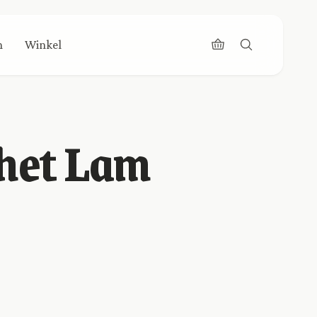
n
Winkel
 het Lam