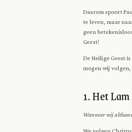
Daarom spoort Paul
te leven, maar naa
geen betekenisloos 
Geest!
De Heilige Geest i
mogen wij volgen, a
1. Het Lam 
Wanneer wij althans
We volgen Christus 