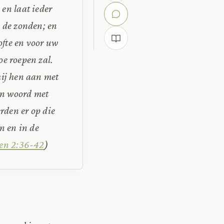
en laat ieder
 de zonden; en
ofte en voor uw
oe roepen zal.
hij hen aan met
ijn woord met
rden er op die
n en in de
en 2:36-42
)