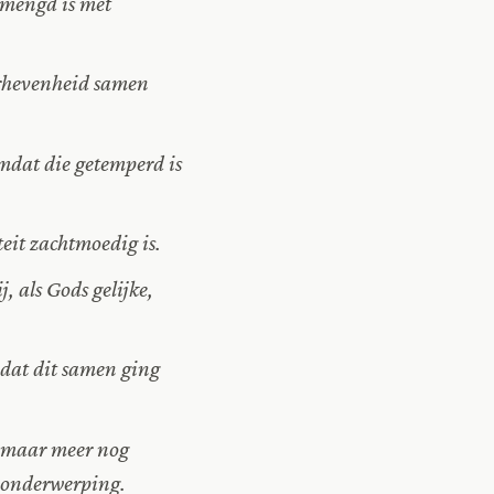
rmengd is met
rhevenheid samen
dat die getemperd is
it zachtmoedig is.
 als Gods gelijke,
dat dit samen ging
 maar meer nog
 onderwerping.