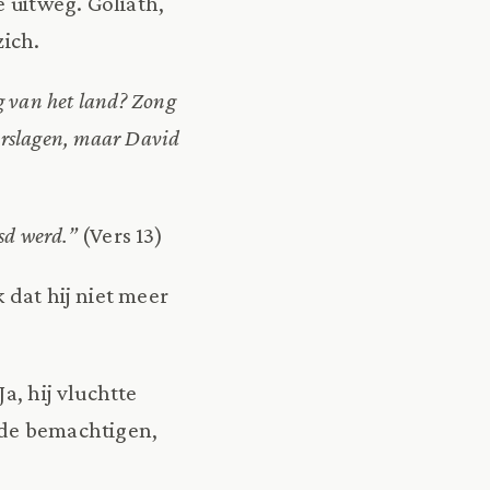
e uitweg. Goliath,
zich.
ng van het land? Zong
verslagen, maar David
sd werd.”
(Vers 13)
 dat hij niet meer
a, hij vluchtte
lde bemachtigen,