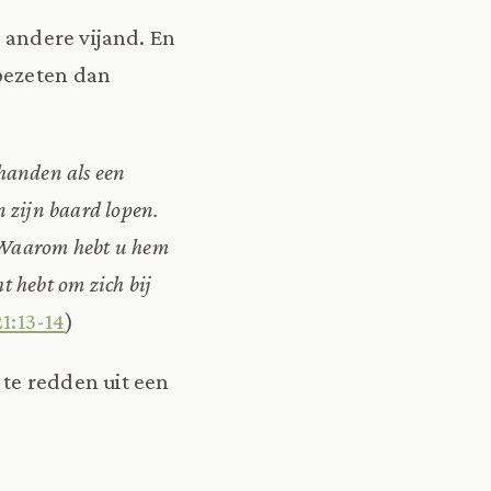
n andere vijand. En
 bezeten dan
 handen als een
n zijn baard lopen.
s. Waarom hebt u hem
t hebt om zich bij
1:13-14
)
 te redden uit een