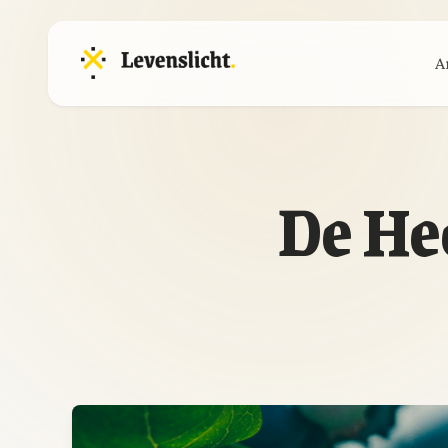
A
De Hee