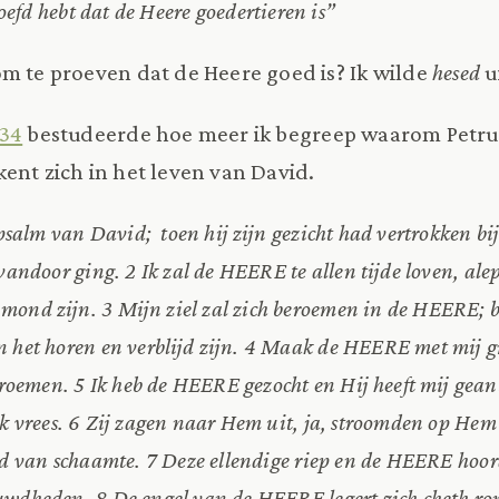
efd hebt dat de Heere goedertieren is”
m te proeven dat de Heere goed is? Ik wilde
hesed
u
 34
bestudeerde hoe meer ik begreep waarom Petrus
kent zich in het leven van David.
psalm van David; toen hij zijn gezicht had vertrokken bi
rvandoor ging. 2 Ik zal de HEERE te allen tijde loven, alep
mond zijn. 3 Mijn ziel zal zich beroemen in de HEERE; b
 het horen en verblijd zijn. 4 Maak de HEERE met mij gr
oemen. 5 Ik heb de HEERE gezocht en Hij heeft mij gean
 ik vrees. 6 Zij zagen naar Hem uit, ja, stroomden op H
od van schaamte. 7 Deze ellendige riep en de HEERE hoord
auwdheden. 8 De engel van de HEERE legert zich cheth 