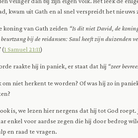
den veiliger dan bij zijn eigen volk. Het leek de enig
ad, kwam uit Gath en al snel verspreidt het nieuws 
e koning van Gath zeiden
“Is dit niet David, de koni
beurtzang bij de reidansen: Saul heeft zijn duizenden 
”
(
1 Samuel 21:11
)
de raakte hij in paniek, er staat dat hij
“zeer bevree
k om niet herkent te worden? Of was hij zo in paniek
ken?
k is, we lezen hier nergens dat hij tot God roept. J
ar enkel voor aardse zegen die hij door bedrog wi
lp en raad te vragen.