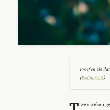
Proef en zie da
(
Psalm 34:9
)
T
wee weken ge