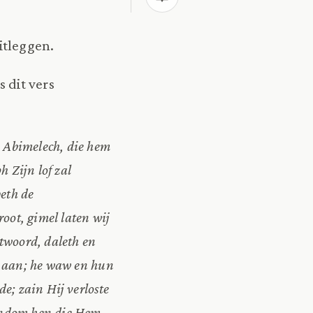
itleggen.
 dit vers
j Abimelech, die hem
h Zijn lof zal
eth de
oot, gimel laten wij
twoord, daleth en
em aan; he waw en hun
e; zain Hij verloste
rondom hen die Hem