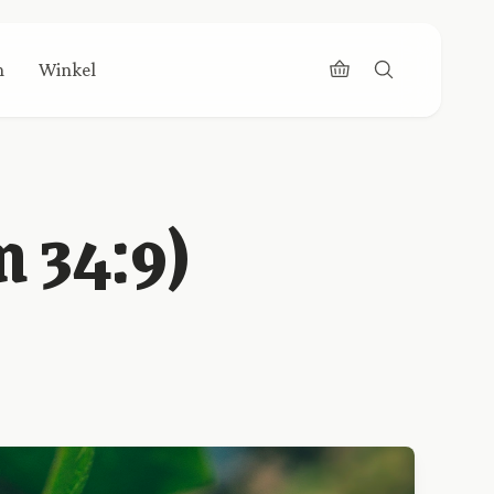
n
Winkel
m 34:9)