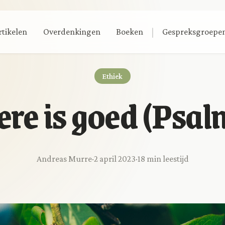
|
rtikelen
Overdenkingen
Boeken
Gespreksgroepe
Ethiek
re is goed (Psal
Andreas Murre
·
2 april 2023
·
18 min leestijd