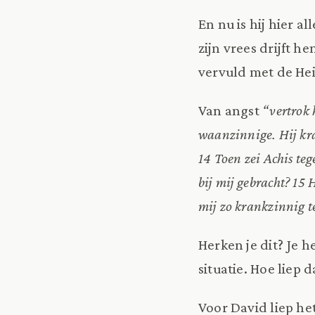
En nu is hij hier a
zijn vrees drijft 
vervuld met de Hei
Van angst
“vertrok 
waanzinnige. Hij kra
14 Toen zei Achis te
bij mij gebracht? 15
mij zo krankzinnig 
Herken je dit? Je h
situatie. Hoe liep d
Voor David liep het