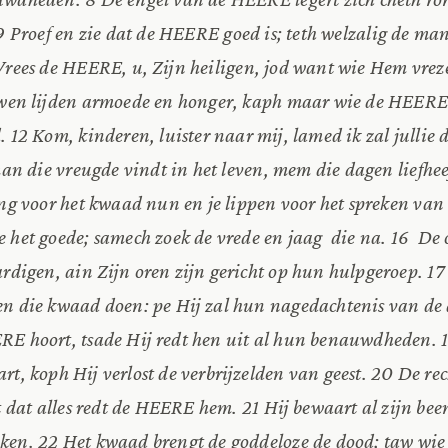
9 Proef en zie dat de HEERE goed is; teth welzalig de ma
Vrees de HEERE, u, Zijn heiligen, jod want wie Hem vrez
euwen lijden armoede en honger, kaph maar wie de HEERE
. 12 Kom, kinderen, luister naar mij, lamed ik zal julli
man die vreugde vindt in het leven, mem die dagen liefhee
ng voor het kwaad nun en je lippen voor het spreken van 
e het goede; samech zoek de vrede en jaag die na. 16 D
ardigen, ain Zijn oren zijn gericht op hun hulpgeroep. 1
n die kwaad doen: pe Hij zal hun nagedachtenis van de 
RE hoort, tsade Hij redt hen uit al hun benauwdheden. 
t, koph Hij verlost de verbrijzelden van geest. 20 De rec
t dat alles redt de HEERE hem. 21 Hij bewaart al zijn bee
ken. 22 Het kwaad brengt de goddeloze de dood; taw wie