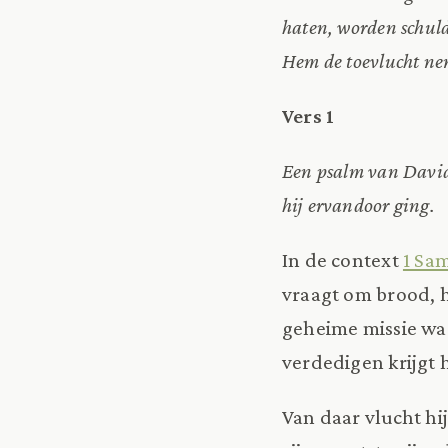
haten, worden schuld
Hem de toevlucht ne
Vers 1
Een psalm van David;
hij ervandoor ging.
In de context
1 Sam
vraagt om brood, he
geheime missie waa
verdedigen krijgt 
Van daar vlucht hij