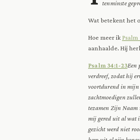
tenminste gepro
Wat betekent het o
Hoe meer ik
Psalm
aanhaalde. Hij her
Psalm 34:1-23
Een 
verdreef, zodat hij e
voortdurend in mijn 
zachtmoedigen zullen
tezamen Zijn Naam r
mij gered uit al wat
gezicht werd niet ro
hem uit al zijn ben