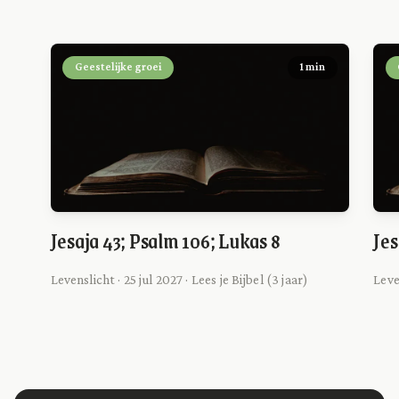
Geestelijke groei
1 min
Jesaja 43; Psalm 106; Lukas 8
Jes
Levenslicht · 25 jul 2027 · Lees je Bijbel (3 jaar)
Leven