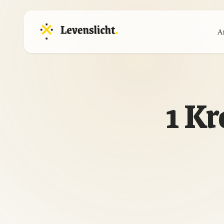
A
1 Kr