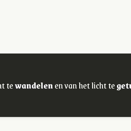
ht te
wandelen
en van het licht te
get