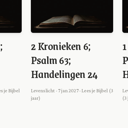
;
2 Kronieken 6;
1
Psalm 63;
P
5
Handelingen 24
H
s je Bijbel
Levenslicht · 7 jan 2027 · Lees je Bijbel (3
Le
jaar)
(3 