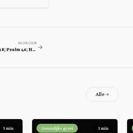
MORGEN
1 Kronieken 18; Psalm 46; Handelingen 7
Alle
1 min
Geestelijke groei
1 min