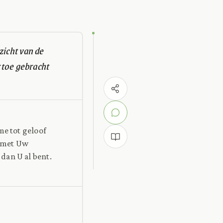
zicht van de
rtoe gebracht
me tot geloof
r met Uw
dan U al bent.