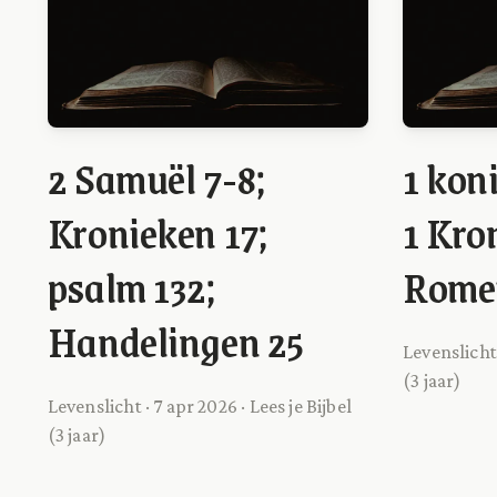
2 Samuël 7-8;
1 kon
Kronieken 17;
1 Kro
psalm 132;
Rome
Handelingen 25
Levenslicht 
(3 jaar)
Levenslicht · 7 apr 2026 · Lees je Bijbel
(3 jaar)