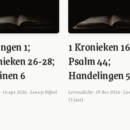
ingen 1;
1 Kronieken 16
nieken 26-28;
Psalm 44;
inen 6
Handelingen 
· 16 apr 2026 · Lees je Bijbel
Levenslicht · 19 dec 2026 · Lee
(3 jaar)