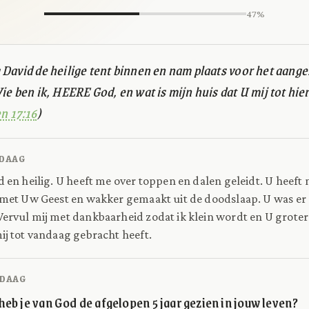
47%
David de heilige tent binnen en nam plaats voor het aange
ie ben ik, HEERE God, en wat is mijn huis dat U mij tot hie
n 17:16
)
DAAG
 en heilig. U heeft me over toppen en dalen geleidt. U heeft 
 met Uw Geest en wakker gemaakt uit de doodslaap. U was e
Vervul mij met dankbaarheid zodat ik klein wordt en U groter 
ij tot vandaag gebracht heeft.
DAAG
eb je van God de afgelopen 5 jaar gezien in jouw leven?