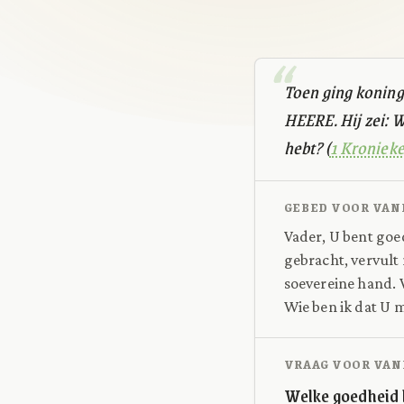
Toen ging koning 
HEERE. Hij zei: W
hebt? (
1 Kronieke
GEBED VOOR VAN
Vader, U bent goed
gebracht, vervult
soevereine hand. 
Wie ben ik dat U m
VRAAG VOOR VAN
Welke goedheid h