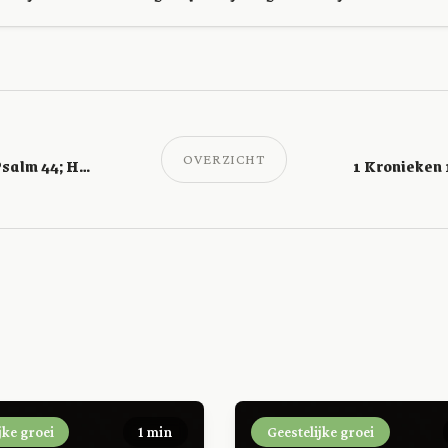
OVERZICHT
1 Kronieken 16; Psalm 44; Handelingen 5
jke groei
1 min
Geestelijke groei