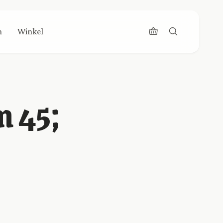
n
Winkel
m 45;