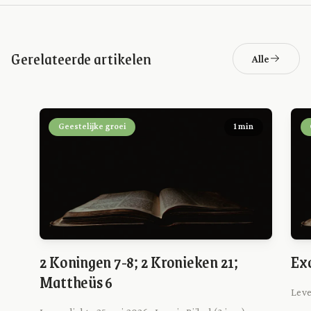
Gerelateerde artikelen
Alle
Geestelijke groei
1 min
2 Koningen 7-8; 2 Kronieken 21;
Exo
Mattheüs 6
Leve