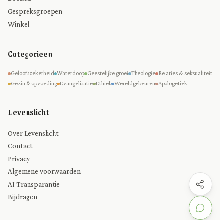
Gespreksgroepen
Winkel
Categorieen
Geloofszekerheid
Waterdoop
Geestelijke groei
Theologie
Relaties & seksualiteit
Gezin & opvoeding
Evangelisatie
Ethiek
Wereldgebeuren
Apologetiek
Levenslicht
Over Levenslicht
Contact
Privacy
Algemene voorwaarden
AI Transparantie
Bijdragen