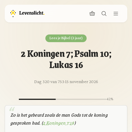
Lees je Bijbel (3 jaar)
2 Koningen 7; Psalm 10;
Lukas 16
Dag 320 van 753
·
15 november 2026
42%
Zo is het gebeurd zoals de man Gods tot de koning
gesproken had. (
2 Koningen 7:18
)