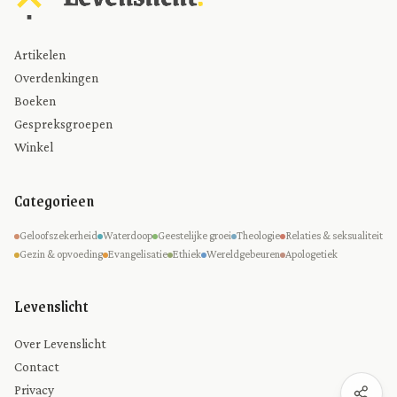
Artikelen
Overdenkingen
Boeken
Gespreksgroepen
Winkel
Categorieen
Geloofszekerheid
Waterdoop
Geestelijke groei
Theologie
Relaties & seksualiteit
Gezin & opvoeding
Evangelisatie
Ethiek
Wereldgebeuren
Apologetiek
Levenslicht
Over Levenslicht
Contact
Privacy