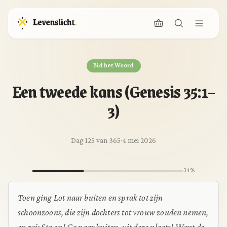
Bid het Woord
Een tweede kans (Genesis 35:1–
3)
Dag 125 van 365
·
4 mei 2026
34%
Toen ging Lot naar buiten en sprak tot zijn
schoonzoons, die zijn dochters tot vrouw zouden nemen,
en zei: Sta op! Ga naar buiten, uit deze plaats! Want de