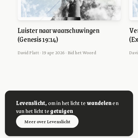
Luister naar waarschuwingen
Ve
(Genesis 19:14)
(Ex
David Platt · 19 apr 2026 · Bid het Woord
Davi
Levenslicht,
om in het licht te
wandelen
en
van het licht te
getuigen
Meer over Levenslicht