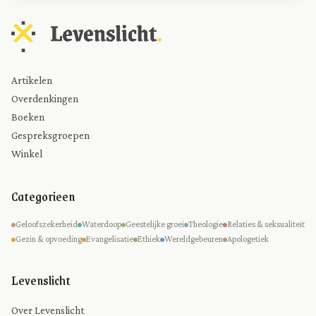
Artikelen
Overdenkingen
Boeken
Gespreksgroepen
Winkel
Categorieen
Geloofszekerheid
Waterdoop
Geestelijke groei
Theologie
Relaties & seksualiteit
Gezin & opvoeding
Evangelisatie
Ethiek
Wereldgebeuren
Apologetiek
Levenslicht
Over Levenslicht