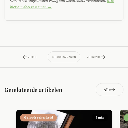
samen een ingezonden vraag van deelnemers behandelen.
Klik
hier om deel te nemen →
VORIG
GELOOFSVRAGEN
VOLGEND
Gerelateerde artikelen
Alle
Geloofszekerheid
2 min