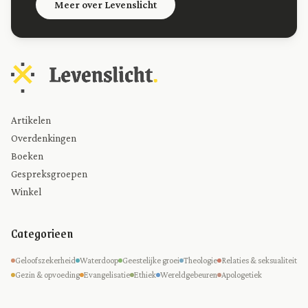
Meer over Levenslicht
Artikelen
Overdenkingen
Boeken
Gespreksgroepen
Winkel
Categorieen
Geloofszekerheid
Waterdoop
Geestelijke groei
Theologie
Relaties & seksualiteit
Gezin & opvoeding
Evangelisatie
Ethiek
Wereldgebeuren
Apologetiek