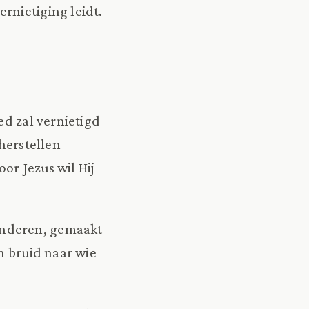
rnietiging leidt.
ed zal vernietigd
 herstellen
or Jezus wil Hij
inderen, gemaakt
n bruid naar wie