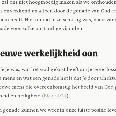
d zal ons niet hoogmoedig maken als we onthoude
is onverdiend en alleen door de genade van God en
daan heeft. Niet omdat je zo schattig was, maar van
nade voor zulke opstandige vijanden.
ieuwe werkelijkheid aan
e je was, wat het God gekost heeft om je te verloss
mens en wat een genade het is dat je door Christ
euwe mens die overeenkomstig het beeld van God g
eid en heiligheid (
Efeze 4:24
)
en genade kunnen we weer in onze juiste positie le