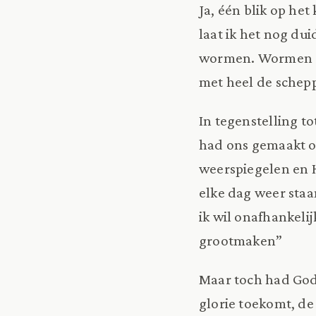
Ja, één blik op het
laat ik het nog d
wormen. Wormen ge
met heel de schepp
In tegenstelling to
had ons gemaakt om
weerspiegelen en 
elke dag weer sta
ik wil onafhankelij
grootmaken”
Maar toch had God o
glorie toekomt, de