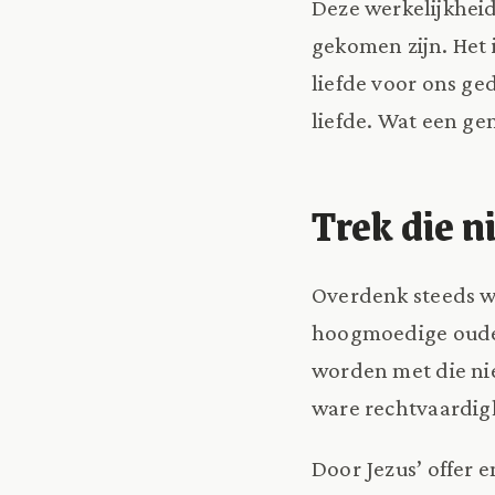
Deze werkelijkhei
gekomen zijn. Het 
liefde voor ons ge
liefde. Wat een ge
Trek die n
Overdenk steeds wi
hoogmoedige oude 
worden met die ni
ware rechtvaardigh
Door Jezus’ offer 