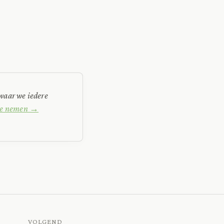
waar we iedere
 te nemen →
VOLGEND