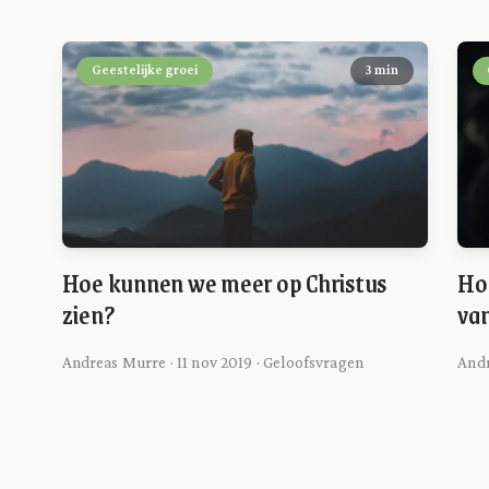
Geestelijke groei
3 min
Hoe kunnen we meer op Christus
Hoe
zien?
va
Andreas Murre · 11 nov 2019 · Geloofsvragen
Andr