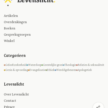
Artikelen
Overdenkingen
Boeken
Gespreksgroepen
Winkel
Categorieen
Geloofszekerheid
Waterdoop
Geestelijke groei
Theologie
Relaties & seksualiteit
Gezin & opvoeding
Evangelisatie
Ethiek
Wereldgebeuren
Apologetiek
Levenslicht
Over Levenslicht
Contact
Privacy