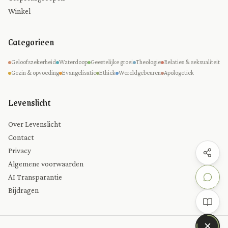
Winkel
Categorieen
Geloofszekerheid
Waterdoop
Geestelijke groei
Theologie
Relaties & seksualiteit
Gezin & opvoeding
Evangelisatie
Ethiek
Wereldgebeuren
Apologetiek
Levenslicht
Over Levenslicht
Contact
Privacy
Algemene voorwaarden
AI Transparantie
Bijdragen