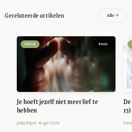
Gerelateerde artikelen
Alle
Ethiek
8 min
Je hoeft jezelf niet meer lief te
De 
hebben
13)
John Piper · 8 apr 2024
Davi