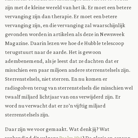
zijn met de kleine wereld van het ik. Er moet een betere
vervanging zijn dan therapie. Er moet een betere
vervanging zijn, en die vervanging zal waarschijnlijk
gevonden worden in artikelen als deze in Newsweek
Magazine. Daarin lezen we hoe de Hubble telescoop
terugstuurt naar de aarde. Het is gewoon
adembenemend, als je leest dat ze dachten dat er
misschien een paar miljoen andere sterrenstelsels zijn.
Sterrenstelsels, niet sterren. En nu komen er
radiogolven terug van sterrenstelsels die misschien wel
twaalf miljard lichtjaar van ons verwijderd zijn. Er
word nu verwacht dat er zo’n vijftig miljard
sterrenstelsels zijn.
Daar zijn we voor gemaakt. Wat denk jij? Wat
verkondigd dit volgens
Psalm 19:1
? De glorie en eer van