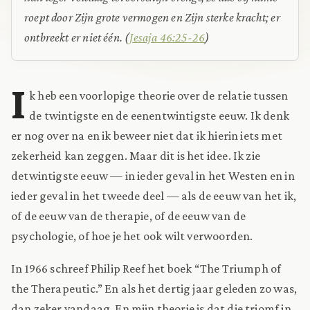
roept door Zijn grote vermogen en Zijn sterke kracht; er
ontbreekt er niet één.
(
Jesaja 46:25-26
)
I
k heb een voorlopige theorie over de relatie tussen
de twintigste en de eenentwintigste eeuw. Ik denk
er nog over na en ik beweer niet dat ik hierin iets met
zekerheid kan zeggen. Maar dit is het idee. Ik zie
de
twintigste eeuw — in ieder geval in het Westen en in
ieder geval in het tweede deel — als de eeuw van het ik,
of de eeuw van de therapie, of de eeuw van de
psychologie, of hoe je het ook wilt verwoorden.
In 1966 schreef Philip Reef het boek “The Triumph of
the Therapeutic.” En als het dertig jaar geleden zo was,
dan zeker vandaag. En mijn theorie is dat die triomf in