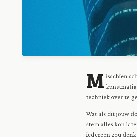
M
isschien sc
kunstmatig
techniek over te g
Wat als dit jouw d
stem alles kon lat
iedereen zou denke