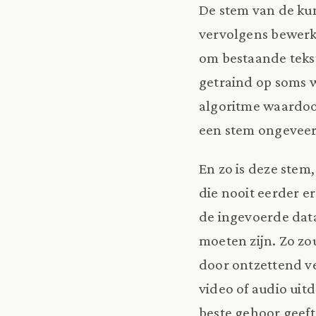
De stem van de kun
vervolgens bewerkt
om bestaande tekst
getraind op soms w
algoritme waardoo
een stem ongeveer
En zo is deze stem
die nooit eerder e
de ingevoerde data
moeten zijn. Zo zo
door ontzettend v
video of audio uit
beste gehoor geeft