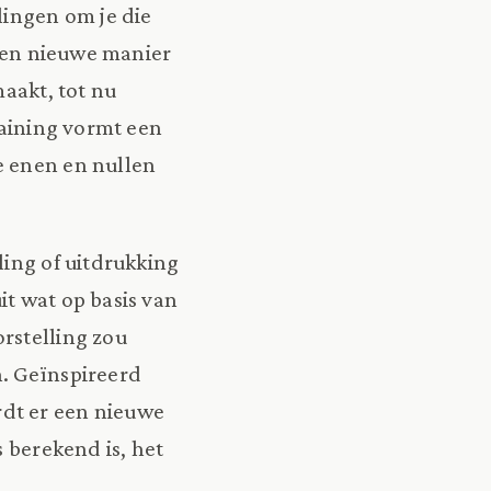
lingen om je die
 een nieuwe manier
maakt, tot nu
raining vormt een
e enen en nullen
ling of uitdrukking
t wat op basis van
orstelling zou
n. Geïnspireerd
dt er een nieuwe
s berekend is, het