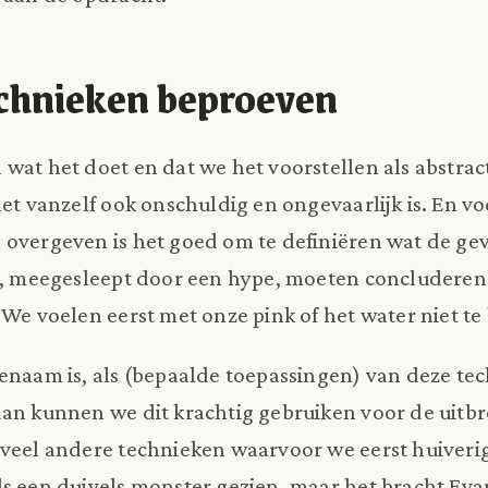
chnieken beproeven
wat het doet en dat we het voorstellen als abstr
het vanzelf ook onschuldig en ongevaarlijk is. En v
overgeven is het goed om te definiëren wat de ge
r, meegesleept door een hype, moeten concluderen 
 We voelen eerst met onze pink of het water niet te 
enaam is, als (bepaalde toepassingen) van deze te
 dan kunnen we dit krachtig gebruiken voor de uitb
oveel andere technieken waarvoor we eerst huiveri
s een duivels monster gezien, maar het bracht Eva