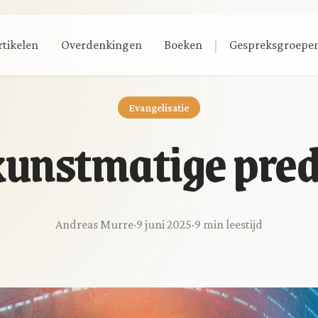
|
rtikelen
Overdenkingen
Boeken
Gespreksgroepe
Evangelisatie
kunstmatige pred
Andreas Murre
·
9 juni 2025
·
9 min leestijd