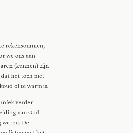
acte rekensommen,
oor we ons aan
varen (kunnen) zijn
dat het toch niet
koud of te warm is.
chniek verder
reiding van God
g waren. De
ngelisten met het