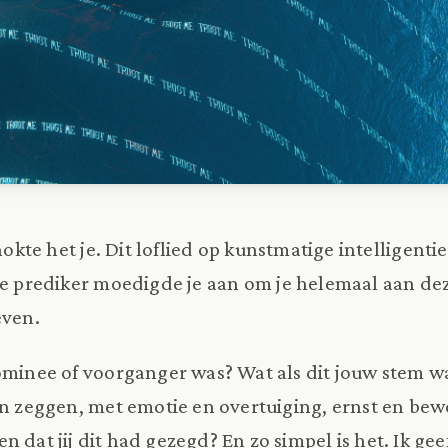
hokte het je. Dit loflied op kunstmatige intelligenti
e prediker moedigde je aan om je helemaal aan 
even.
ominee of voorganger was? Wat als dit jouw stem wa
en zeggen, met emotie en overtuiging, ernst en be
n dat jij dit had gezegd? En zo simpel is het. Ik ge