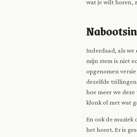
wat je wilt horen, 
Nabootsin
Inderdaad, als we
mijn stem is niet e
opgenomen versie v
dezelfde trillinge
hoe meer we deze 
klonk of met wat g
En ook de muziek d
het hoort. Er is g