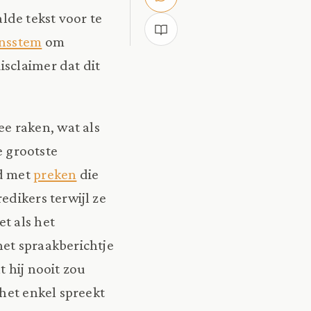
de tekst voor te
nsstem
om
sclaimer dat dit
e raken, wat als
 grootste
ld met
preken
die
edikers terwijl ze
t als het
het spraakberichtje
 hij nooit zou
het enkel spreekt