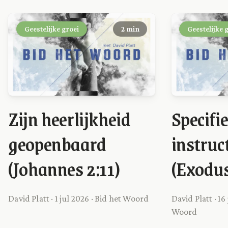
Geestelijke groei
2 min
Geestelijke 
Zijn heerlijkheid
Specifi
geopenbaard
instruc
(Johannes 2:11)
(Exodus
David Platt · 1 jul 2026 · Bid het Woord
David Platt · 16
Woord