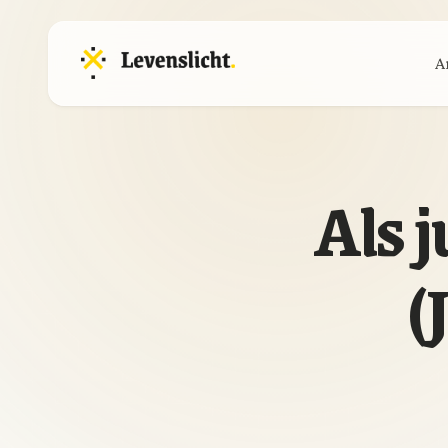
A
Als j
(