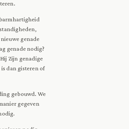
teren.
n barmhartigheid
mstandigheden,
k nieuwe genade
daag genade nodig?
Hij Zijn genadige
is dan gisteren of
dding gebouwd. We
 manier gegeven
nodig.