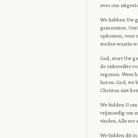
over ons uitgest
We hebben Uw gen
gemeenten. Ontf
opkomen, voor o
steden waarin we
God, stort Uw g
de onbereikte v
regenen. Wees he
horen. God, we 
Christus niet ke
We bidden U om 
vrijmoedig om m
vinden. Alle ee
We bidden dit in