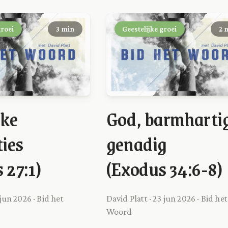
groei
3 min
Geestelijke groei
2 
eke
God, barmharti
ties
genadig
 27:1)
(Exodus 34:6-8)
 jun 2026 · Bid het
David Platt · 23 jun 2026 · Bid het
Woord