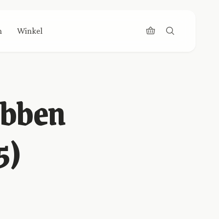
n
Winkel
hebben
5)