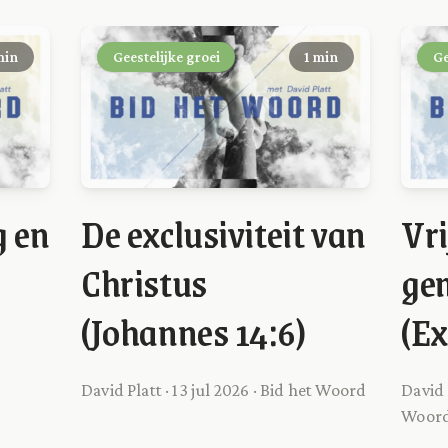
min
Geestelijke groei
1 min
Ge
g en
De exclusiviteit van
Vri
Christus
ge
(Johannes 14:6)
(Ex
David Platt · 13 jul 2026 · Bid het Woord
David 
Woor