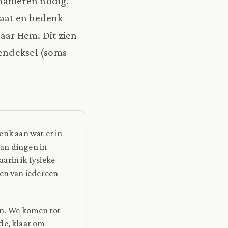
manieren nodig.
gaat en bedenk
aar Hem. Dit zien
oendeksel (soms
nk aan wat er in
aan dingen in
arin ik fysieke
ven van iedereen
n. We komen tot
de, klaar om