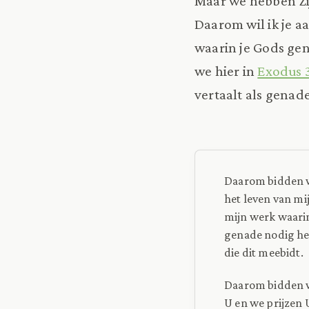
Maar we hebben Zi
Daarom wil ik je 
waarin je Gods gen
we hier in
Exodus 
vertaalt als genad
Daarom bidden w
het leven van mi
mijn werk waarin
genade nodig heb
die dit meebidt.
Daarom bidden w
U en we prijzen 