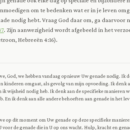
jn genade ook elke dag op speciale en bijzondere 
aanmoedigen om te bedenken wat er in je leven om
ade nodig hebt. Vraag God daar om, ga daarvoor n
37
. Zijn aanwezigheid wordt afgebeeld in het verz
etroon, Hebreeën 4:16).
e, God, we hebben vandaag opnieuw Uw genade nodig. Ik de
jn kinderen omgaat, als gevolg van mijn opvoeding. Ik denk 
 ik wijsheid nodig heb. Ik denk aan de specifieke manieren wa
. En ik denk aan alle andere behoeften aan genade in het le
e op dit moment om Uw genade op deze specifieke maniere
U voor de genade die in U op ons wacht. Hulp, kracht en gena