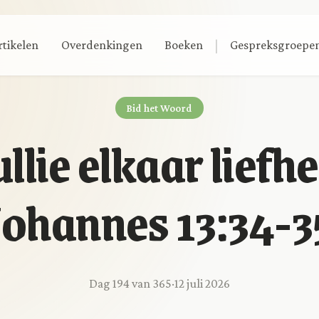
|
rtikelen
Overdenkingen
Boeken
Gespreksgroepe
Bid het Woord
ullie elkaar lief
Johannes 13:34-3
Dag 194 van 365
·
12 juli 2026