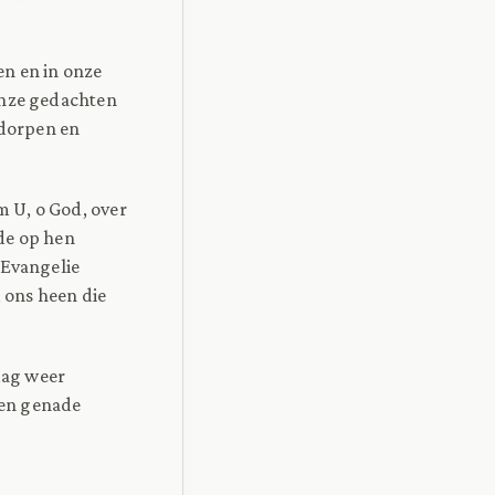
en en in onze
onze gedachten
dorpen en
 U, o God, over
de op hen
 Evangelie
 ons heen die
dag weer
men genade