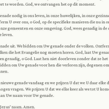
ort te worden. God, we ontvangen het op dit moment.
ade nodig in ons leven, in onze huwelijken, in onze gezinn
erm U over ons, o God, op de specifieke manieren die nu in 
nze gemeenten en onze omgeving. God, wees genadig in de 
 leven.
enade uit. We bidden om Uw genade onder de volken. Ontferm
olken die het Evangelie nog moeten horen. God, laat Uw gena
n genadig, o God. Laat hen niet doorleven zonder dat ze het
bidden om Uw genade voor hen die verloren zijn, degenen om
nnen.
nieuwe genade vandaag en we prijzen U dat we U daar elke 
ogen vragen. We prijzen U dat we elke keer als we tot U ko
r aan Uw naam voor Uw genade.
 Jezus’ naam. Amen.