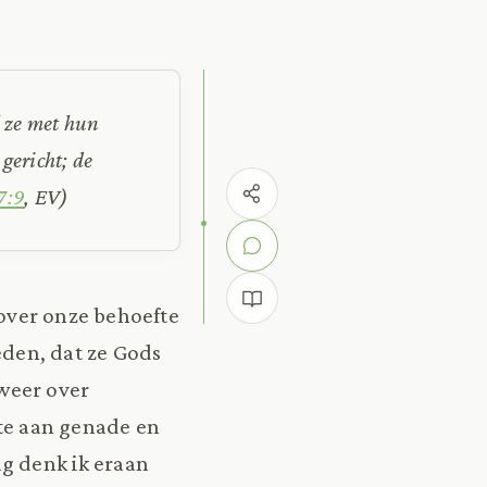
l ze met hun
gericht; de
7:9
, EV)
over onze behoefte
den, dat ze Gods
weer over
fte aan genade en
g denk ik eraan