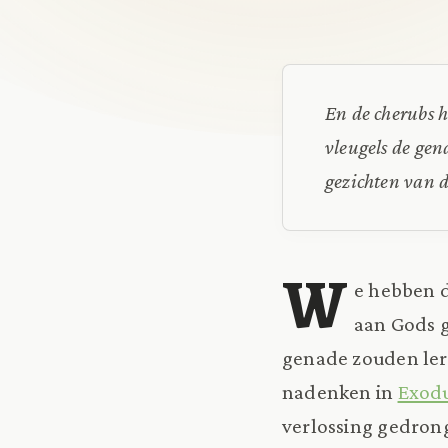
En de cherubs h
vleugels de gen
gezichten van 
W
e hebben d
aan Gods g
genade zouden ler
nadenken in
Exodu
verlossing gedron