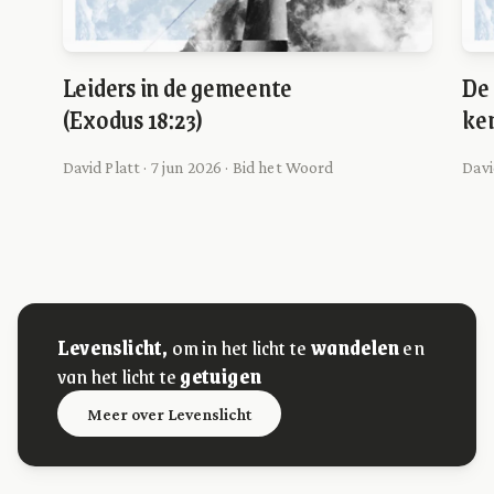
Leiders in de gemeente
De 
(Exodus 18:23)
ke
David Platt · 7 jun 2026 · Bid het Woord
Davi
Levenslicht,
om in het licht te
wandelen
en
van het licht te
getuigen
Meer over Levenslicht