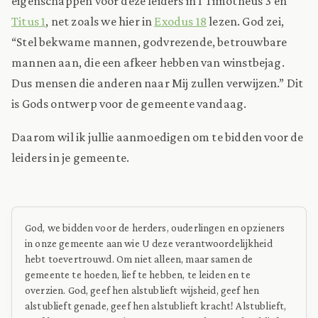
eigenschappen voor deze leiders in 1 Timotheüs 3 en
Titus 1
, net zoals we hier in
Exodus 18
lezen. God zei,
“Stel bekwame mannen, godvrezende, betrouwbare
mannen aan, die een afkeer hebben van winstbejag.
Dus mensen die anderen naar Mij zullen verwijzen.” Dit
is Gods ontwerp voor de gemeente vandaag.
Daarom wil ik jullie aanmoedigen om te bidden voor de
leiders in je gemeente.
God, we bidden voor de herders, ouderlingen en opzieners
in onze gemeente aan wie U deze verantwoordelijkheid
hebt toevertrouwd. Om niet alleen, maar samen de
gemeente te hoeden, lief te hebben, te leiden en te
overzien. God, geef hen alstublieft wijsheid, geef hen
alstublieft genade, geef hen alstublieft kracht! Alstublieft,