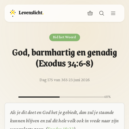
Bid het Woord
God, barmhartig en genadig
(Exodus 34:6-8)
Dag 175 van 365
·
23 juni 2026
48%
Als je dit doet en God het je gebiedt, dan zul je staande
kunnen blijven en zal dit hele volk ook in vrede naar zijn
woonplaats gaan.
(
Exodus 18:23
)