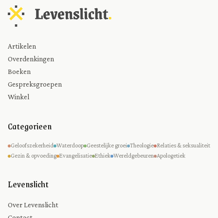
Artikelen
Overdenkingen
Boeken
Gespreksgroepen
Winkel
Categorieen
Geloofszekerheid
Waterdoop
Geestelijke groei
Theologie
Relaties & seksualiteit
Gezin & opvoeding
Evangelisatie
Ethiek
Wereldgebeuren
Apologetiek
Levenslicht
Over Levenslicht
Contact