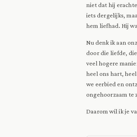
niet dat hij eracht
iets dergelijks, m
hem liefhad. Hij wa
Nu denk ik aan on
door die liefde, d
veel hogere manier
heel ons hart, hee
we eerbied en ont
ongehoorzaam te z
Daarom wil ik je v