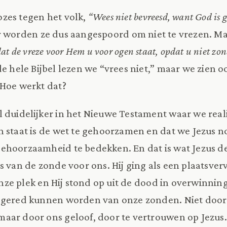
zes tegen het volk,
“Wees niet bevreesd, want God is
 worden ze dus aangespoord om niet te vrezen. M
t de vreze voor Hem u voor ogen staat, opdat u niet zon
de hele Bijbel lezen we “vrees niet,” maar we zien 
 Hoe werkt dat?
 duidelijker in het Nieuwe Testament waar we real
n staat is de wet te gehoorzamen en dat we Jezus 
hoorzaamheid te bedekken. En dat is wat Jezus de
js van de zonde voor ons. Hij ging als een plaatsve
n onze plek en Hij stond op uit de dood in overwinni
j gered kunnen worden van onze zonden. Niet door
aar door ons geloof, door te vertrouwen op Jezus.