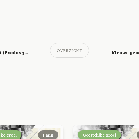
OVERZICHT
Een vrijgevig hart (Exodus 35:5)
Nieuwe gena
jke groei
1 min
Geestelijke groei