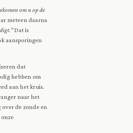
 gekomen om u op de
aar meteen daarna
digt.”
Dat is
ook aansporingen
iseren dat
nodig hebben om
ed aan het kruis.
rvanger naar het
ng over de zonde en
 onze