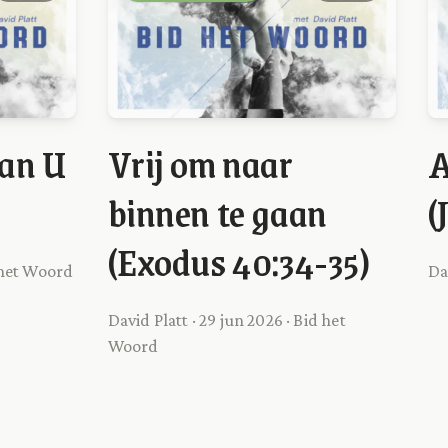
van U
Vrij om naar
A
binnen te gaan
(
(Exodus 40:34-35)
d het Woord
Da
David Platt · 29 jun 2026 · Bid het
Woord