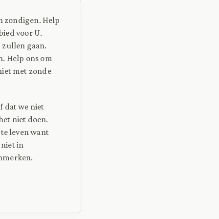
en zondigen. Help
bied voor U.
 zullen gaan.
n. Help ons om
niet met zonde
 dat we niet
et niet doen.
 te leven want
niet in
enmerken.