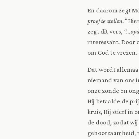
En daarom zegt Mo
proef te stellen.”
Hier
zegt dit vers,
“…opda
interessant. Door 
om God te vrezen.
Dat wordt allemaal
niemand van ons i
onze zonde en onge
Hij betaalde de pri
kruis, Hij stierf i
de dood, zodat wi
gehoorzaamheid, m