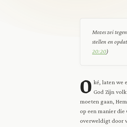
Mozes zei tegen
stellen en opda
20:20
)
O
ké, laten we 
God Zijn vol
moeten gaan, Hem
op een manier die 
overweldigt door v