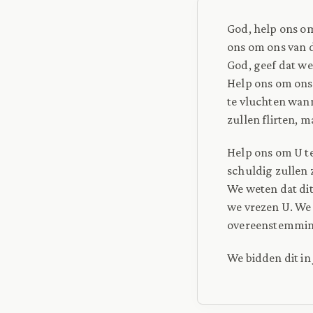
God, help ons om
ons om ons van de
God, geef dat we
Help ons om ons
te vluchten wann
zullen flirten, 
Help ons om U te
schuldig zullen 
We weten dat dit
we vrezen U. We v
overeenstemming
We bidden dit in