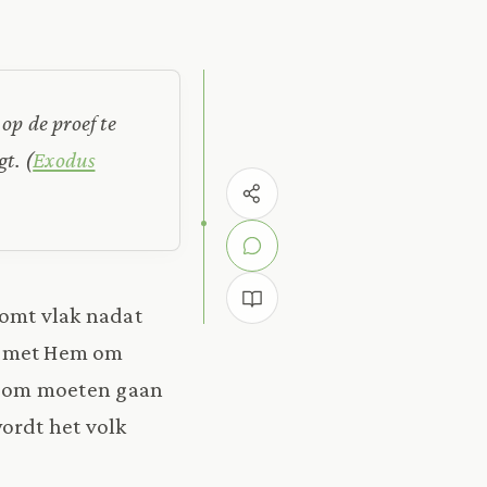
op de proef te
gt.
(
Exodus
 komt vlak nadat
e met Hem om
n om moeten gaan
ordt het volk