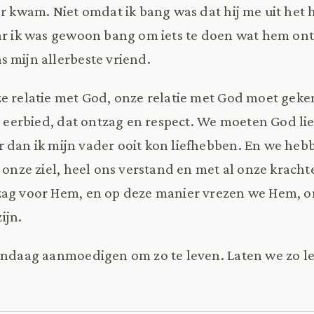
er kwam. Niet omdat ik bang was dat hij me uit het h
aar ik was gewoon bang om iets te doen wat hem on
s mijn allerbeste vriend.
ze relatie met God, onze relatie met God moet ge
ie eerbied, dat ontzag en respect. We moeten God l
 dan ik mijn vader ooit kon liefhebben. En we heb
l onze ziel, heel ons verstand en met al onze krach
zag voor Hem, en op deze manier vrezen we Hem, o
ijn.
andaag aanmoedigen om zo te leven. Laten we zo l