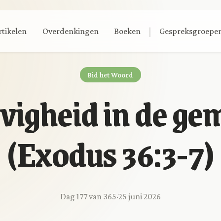
|
rtikelen
Overdenkingen
Boeken
Gespreksgroepe
Bid het Woord
evigheid in de ge
(Exodus 36:3-7)
Dag 177 van 365
·
25 juni 2026