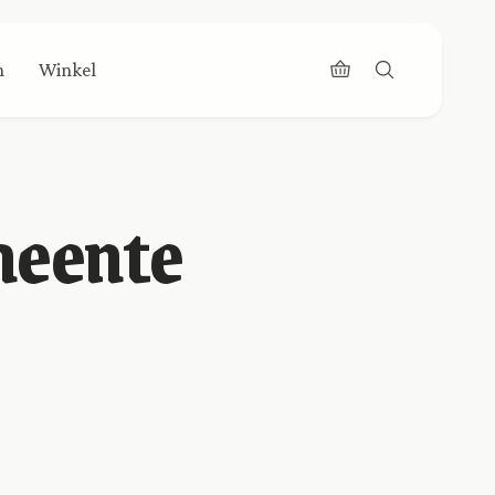
n
Winkel
meente