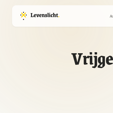
A
Vrijg