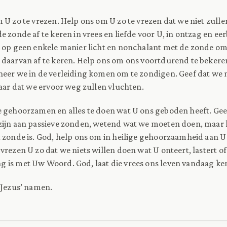
 U zo te vrezen. Help ons om U zo te vrezen dat we niet zull
 zonde af te keren in vrees en liefde voor U, in ontzag en eer
 op geen enkele manier licht en nonchalant met de zonde om
 daarvan af te keren. Help ons om ons voortdurend te bekere
eer we in de verleiding komen om te zondigen. Geef dat we 
maar dat we ervoor weg zullen vluchten.
 gehoorzamen en alles te doen wat U ons geboden heeft. Geef
zijn aan passieve zonden, wetend wat we moeten doen, maar h
 zonde is. God, help ons om in heilige gehoorzaamheid aan U
rezen U zo dat we niets willen doen wat U onteert, lastert of 
 is met Uw Woord. God, laat die vrees ons leven vandaag k
 Jezus’ namen.