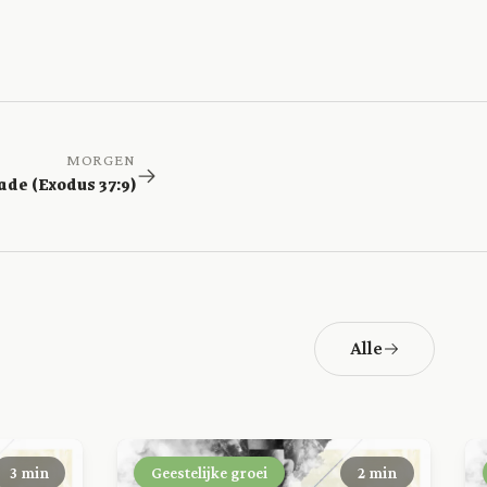
MORGEN
de (Exodus 37:9)
Alle
3 min
Geestelijke groei
2 min