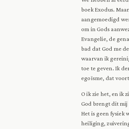
boek Exodus. Maar
aangemoedigd werd 
om in Gods aanwezi
Evangelie, de gena
bad dat God me des
waarvan ik gereini
toe te geven. Ik de
egoïsme, dat voor
O ik zie het, en i
God brengt dit mij 
Het is geen fysie
heiliging, zuiverin