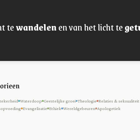
ht te
wandelen
en van het licht te
get
orieen
zekerheid
Waterdoop
Geestelijke groei
Theologie
Relaties & seksualiteit
 opvoeding
Evangelisatie
Ethiek
Wereldgebeuren
Apologetiek