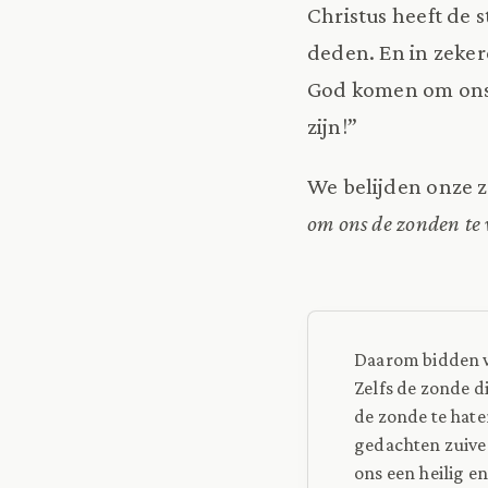
Christus heeft de s
deden. En in zeker
God komen om ons h
zijn!”
We belijden onze 
om ons de zonden te 
Daarom bidden we
Zelfs de zonde d
de zonde te hate
gedachten zuiver
ons een heilig e