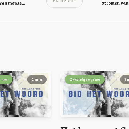
OVERZICHT
Zoek niet de eer van mensen (Johannes 5:44)
groei
2 min
Geestelijke groei
1 