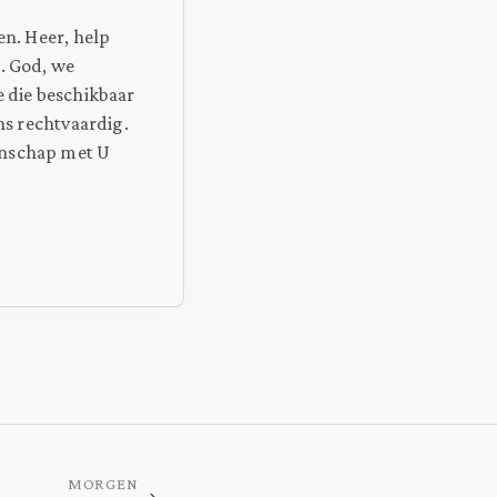
en. Heer, help
. God, we
e die beschikbaar
ns rechtvaardig.
enschap met U
MORGEN