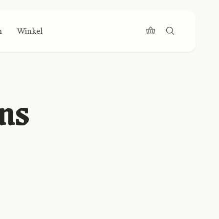
n
Winkel
ens