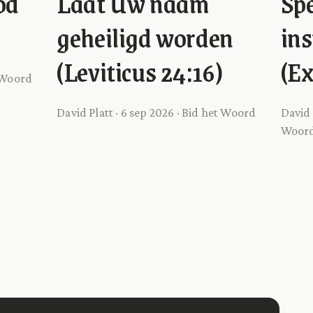
od
Laat Uw naam
Spe
geheiligd worden
ins
(Leviticus 24:16)
(Ex
t Woord
David Platt · 6 sep 2026 · Bid het Woord
David 
Woor