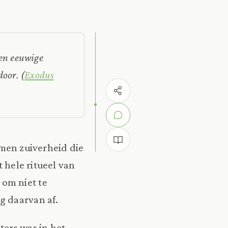
een eeuwige
door.
(
Exodus
omen zuiverheid die
 hele ritueel van
om niet te
g daarvan af.
ters was in het