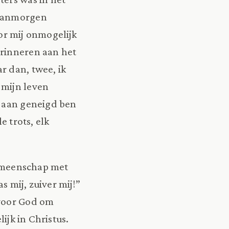
 vanmorgen
or mij onmogelijk
erinneren aan het
r dan, twee, ik
 mijn leven
o aan geneigd ben
e trots, elk
 gemeenschap met
s mij, zuiver mij!”
 voor God om
lijk in Christus.