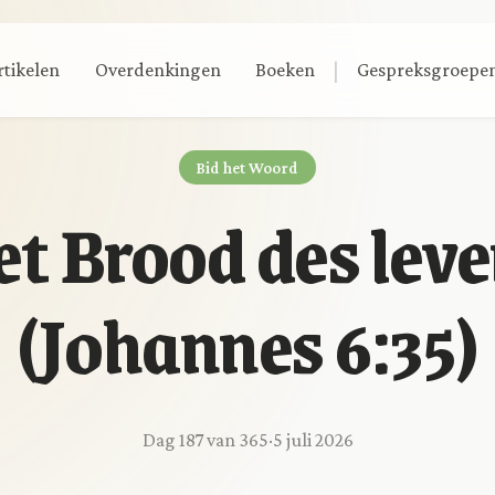
|
rtikelen
Overdenkingen
Boeken
Gespreksgroepe
Bid het Woord
t Brood des lev
(Johannes 6:35)
Dag 187 van 365
·
5 juli 2026