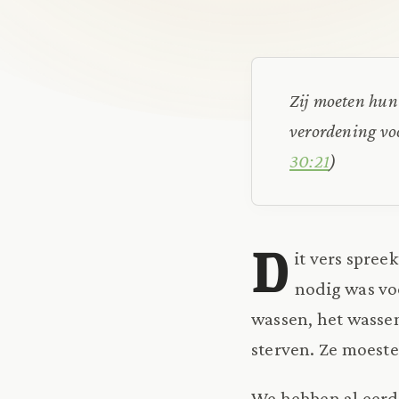
Zij moeten hun 
verordening voo
30:21
)
D
it vers spree
nodig was vo
wassen, het wasse
sterven. Ze moest
We hebben al eerde