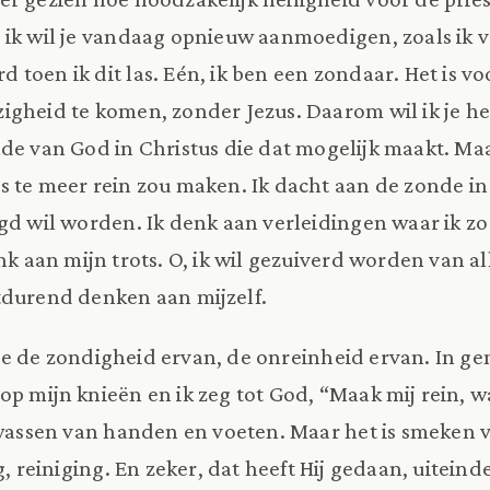
 ik wil je vandaag opnieuw aanmoedigen, zoals ik
toen ik dit las. Eén, ik ben een zondaar. Het is vo
gheid te komen, zonder Jezus. Daarom wil ik je h
de van God in Christus die dat mogelijk maakt. Maa
 te meer rein zou maken. Ik dacht aan de zonde in
gd wil worden. Ik denk aan verleidingen waar ik z
nk aan mijn trots. O, ik wil gezuiverd worden van all
tdurend denken aan mijzelf.
k zie de zondigheid ervan, de onreinheid ervan. In
op mijn knieën en ik zeg tot God, “Maak mij rein, wa
k wassen van handen en voeten. Maar het is smeken
g, reiniging. En zeker, dat heeft Hij gedaan, uiteinde