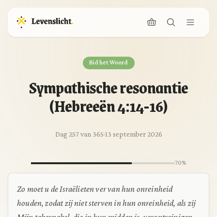
Bid het Woord
Sympathische resonantie
(Hebreeën 4:14-16)
Dag 257 van 365
·
13 september 2026
70%
Zo moet u de Israëlieten ver van hun onreinheid
houden, zodat zij niet sterven in hun onreinheid, als zij
Mijn tabernakel, die in hun midden is, verontreinigen.