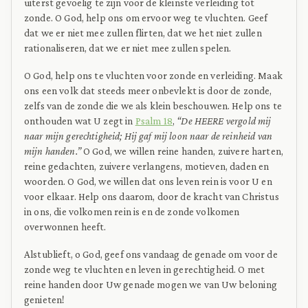
uiterst gevoelig te zijn voor de kleinste verleiding tot
zonde. O God, help ons om ervoor weg te vluchten. Geef
dat we er niet mee zullen flirten, dat we het niet zullen
rationaliseren, dat we er niet mee zullen spelen.
O God, help ons te vluchten voor zonde en verleiding. Maak
ons een volk dat steeds meer onbevlekt is door de zonde,
zelfs van de zonde die we als klein beschouwen. Help ons te
onthouden wat U zegt in
Psalm 18
,
“De HEERE vergold mij
naar mijn gerechtigheid; Hij gaf mij loon naar de reinheid van
mijn handen.”
O God, we willen reine handen, zuivere harten,
reine gedachten, zuivere verlangens, motieven, daden en
woorden. O God, we willen dat ons leven rein is voor U en
voor elkaar. Help ons daarom, door de kracht van Christus
in ons, die volkomen rein is en de zonde volkomen
overwonnen heeft.
Alstublieft, o God, geef ons vandaag de genade om voor de
zonde weg te vluchten en leven in gerechtigheid. O met
reine handen door Uw genade mogen we van Uw beloning
genieten!