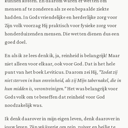
kunnen kosten. En daarom waren er wetten om
mensen af te zonderen als ze een bepaalde ziekte
hadden. In Gods vriendelijke en herderlijke zorg voor
Zijn volk voorzag Hij praktisch voor fysieke zorg voor
honderduizenden mensen. Die wetten dienen dus een
goed doel.
En als ik ze lees denk ik, ja, reinheid is belangrijk! Maar
niet alleen voor elkaar, ook voor God. Dat is het hele
punt van het boek Leviticus. Daarom zei Hij,
“
Z
odat zij
niet sterven in hun onreinheid, als zij Mijn tabernakel, die in
hun midden is, verontreinigen.”
Het was belangrijk voor
Gods volk om te beseffen dat reinheid voor God
noodzakelijk was.
Ik denk daarover in mijn eigen leven, denk daarover in
jouw leven. Zijn wij ijverig om rein, zuiver en heilig te