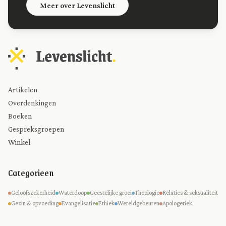
Meer over Levenslicht
Artikelen
Overdenkingen
Boeken
Gespreksgroepen
Winkel
Categorieen
Geloofszekerheid
Waterdoop
Geestelijke groei
Theologie
Relaties & seksualiteit
Gezin & opvoeding
Evangelisatie
Ethiek
Wereldgebeuren
Apologetiek