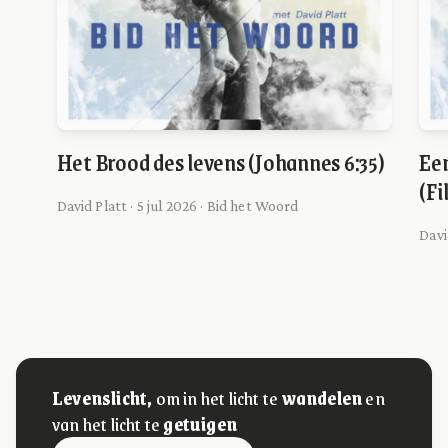
Het Brood des levens (Johannes 6:35)
Ee
(Fi
David Platt · 5 jul 2026 · Bid het Woord
Davi
Levenslicht,
om in het licht te
wandelen
en
van het licht te
getuigen