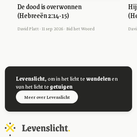
De dood is overwonnen
Hi
(Hebreeën 2:14-15)
(He
David Platt · 11 sep 2026 · Bid het Woord
Davi
Levenslicht,
om in het licht te
wandelen
en
van het licht te
getuigen
Meer over Levenslicht