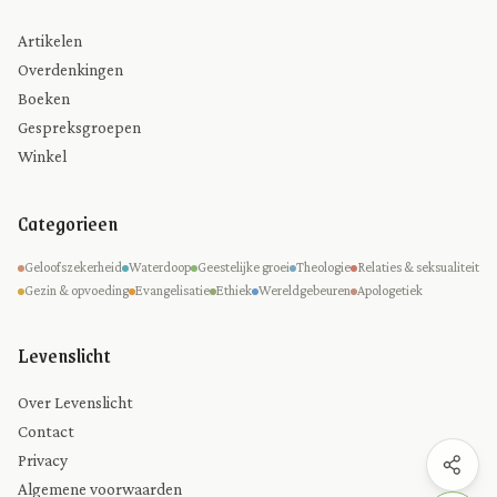
Artikelen
Overdenkingen
Boeken
Gespreksgroepen
Winkel
Categorieen
Geloofszekerheid
Waterdoop
Geestelijke groei
Theologie
Relaties & seksualiteit
Gezin & opvoeding
Evangelisatie
Ethiek
Wereldgebeuren
Apologetiek
Levenslicht
Over Levenslicht
Contact
Privacy
Algemene voorwaarden