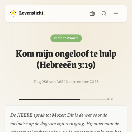
Bid het Woord
Kom mijn ongeloof te hulp
(Hebreeën 3:19)
Dag 256 van 365
·
12 september 2026
70%
De HEERE sprak tot Mozes: Dit is de wet voor de
melaatse op de dag van zijn reiniging. Hij moet naar de
priester gebracht worden, en de priester moet buiten het