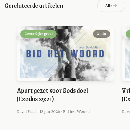
Gerelateerde artikelen
Alle
Geestelijke groei
2 min
Apart gezet voor Gods doel
Vri
(Exodus 29:21)
(Ex
David Platt · 18 jun 2026 · Bid het Woord
Davi