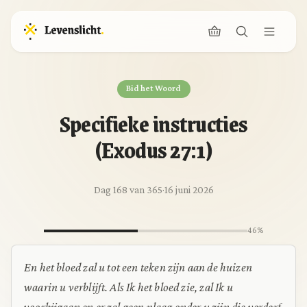
Bid het Woord
Specifieke instructies
(Exodus 27:1)
Dag 168 van 365
·
16 juni 2026
46%
En het bloed zal u tot een teken zijn aan de huizen
waarin u verblijft. Als Ik het bloed zie, zal Ik u
voorbijgaan en er zal geen plaag onder u zijn die verderf