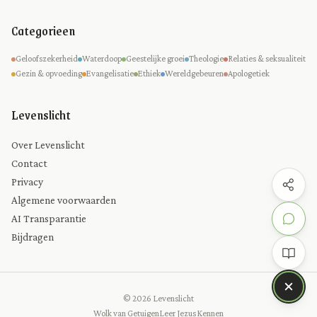
Categorieen
Geloofszekerheid
Waterdoop
Geestelijke groei
Theologie
Relaties & seksualiteit
Gezin & opvoeding
Evangelisatie
Ethiek
Wereldgebeuren
Apologetiek
Levenslicht
Over Levenslicht
Contact
Privacy
Algemene voorwaarden
AI Transparantie
Bijdragen
© 2026 Levenslicht
Wolk van Getuigen
Leer Jezus Kennen