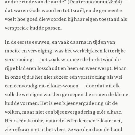
andere einde van de aarde" (
Deuteronomium 28:64
) —
dat waren Gods woorden tot Israël, en de gemeente
voelt hoe goed die woorden bij haar eigen toestand als
verspreide kudde passen.
In de eerste eeuwen, en vaak daarna in tijden van
moeite en vervolging, was het werkelijk een letterlijke
verstrooiing — net zoals wanneer de herfstwind de
rijpe bladeren losschudt en heen en weer werpt. Maar
in onze tijd is het niet zozeer een verstrooiing als wel
een eenvoudig uit-elkaar-wonen — doordat uit elk
volk de weinigen worden geroepen die samen de kleine
kudde vormen. Het is een bijeenvergadering úit de
volken, maar niet een bijeenvergadering mét elkaar.
Het is één familie, maar de leden kennen elkaar niet,
zien elkaar niet in het vlees. Ze worden door de hand