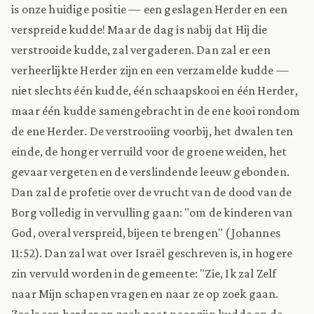
is onze huidige positie — een geslagen Herder en een
verspreide kudde! Maar de dag is nabij dat Hij die
verstrooide kudde, zal vergaderen. Dan zal er een
verheerlijkte Herder zijn en een verzamelde kudde —
niet slechts één kudde, één schaapskooi en één Herder,
maar één kudde samengebracht in de ene kooi rondom
de ene Herder. De verstrooiing voorbij, het dwalen ten
einde, de honger verruild voor de groene weiden, het
gevaar vergeten en de verslindende leeuw gebonden.
Dan zal de profetie over de vrucht van de dood van de
Borg volledig in vervulling gaan: "om de kinderen van
God, overal verspreid, bijeen te brengen" (
Johannes
11:52
). Dan zal wat over Israël geschreven is, in hogere
zin vervuld worden in de gemeente: "Zie, Ik zal Zelf
naar Mijn schapen vragen en naar ze op zoek gaan.
Zoals een herder op zoek gaat naar zijn kudde op de