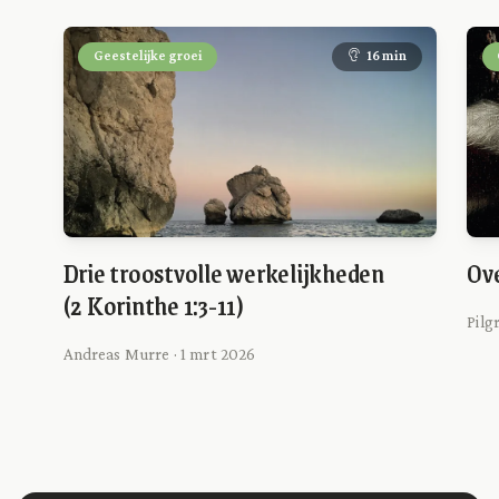
Geestelijke groei
16 min
Drie troostvolle werkelijkheden
Ove
(2 Korinthe 1:3-11)
Pilg
Andreas Murre · 1 mrt 2026