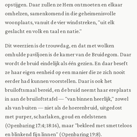
opstijgen. Daar zullen ze Hem ontmoeten en elkaar
omhelzen, samenkomend in die geheimenisvolle
woonplaats, vanuit de vier windstreken, "uit elk
geslacht en volk en taal en natie."
Dit weerzien is de trouwdag, en dat met wolken
omhulde paviljoen is de kamer van de Bruidegom. Daar
wordt de bruid eindelijk als één gezien. En daar beseft
ze haar eigen eenheid op een manier die ze zich nooit
eerder had kunnen voorstellen. Daar is ook het
bruiloftsmaal bereid, en de bruid neemt haar ereplaats
in aan de bruiloftstafel — "van binnen heerlijk," zowel
als van buiten — niet als de hoerenbruid, uitgedost
met purper, scharlaken, goud en edelstenen
(
Openbaring 17:4
; 18:16), maar "bekleed met smetteloos
en blinkend fijn linnen" (
Openbaring 19:8
).