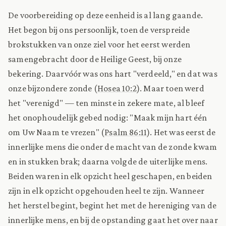
De voorbereiding op deze eenheid is al lang gaande.
Het begon bij ons persoonlijk, toen de verspreide
brokstukken van onze ziel voor het eerst werden
samengebracht door de Heilige Geest, bij onze
bekering. Daarvóór was ons hart "verdeeld," en dat was
onze bijzondere zonde (
Hosea 10:2
). Maar toen werd
het "verenigd" — ten minste in zekere mate, al bleef
het onophoudelijk gebed nodig: "Maak mijn hart één
om Uw Naam te vrezen" (
Psalm 86:11
). Het was eerst de
innerlijke mens die onder de macht van de zonde kwam
en in stukken brak; daarna volgde de uiterlijke mens.
Beiden waren in elk opzicht heel geschapen, en beiden
zijn in elk opzicht opgehouden heel te zijn. Wanneer
het herstel begint, begint het met de hereniging van de
innerlijke mens, en bij de opstanding gaat het over naar