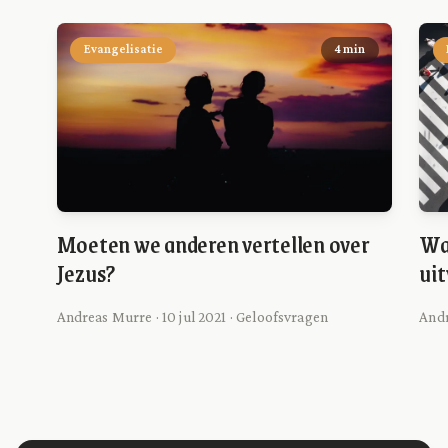
Evangelisatie
4 min
Moeten we anderen vertellen over
Wat
Jezus?
uit
Andreas Murre · 10 jul 2021 · Geloofsvragen
Andr