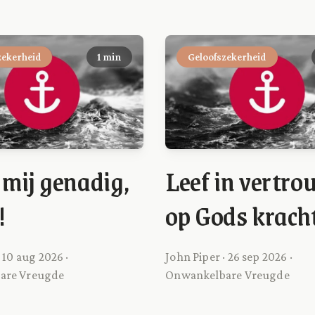
zekerheid
1 min
Geloofszekerheid
mij genadig,
Leef in vertr
!
op Gods krach
 10 aug 2026 ·
John Piper · 26 sep 2026 ·
are Vreugde
Onwankelbare Vreugde