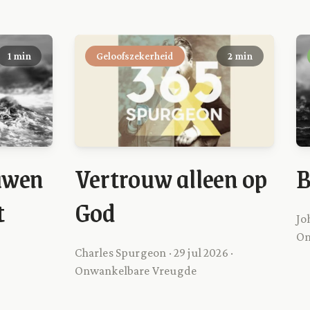
1 min
Geloofszekerheid
2 min
ouwen
Vertrouw alleen op
B
t
God
Jo
On
Charles Spurgeon · 29 jul 2026 ·
Onwankelbare Vreugde