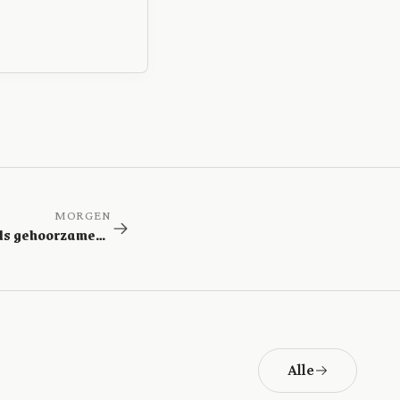
MORGEN
Volhouden als gehoorzamen pijn doet
Alle