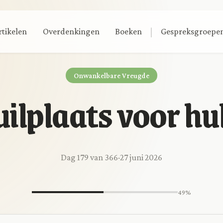
|
rtikelen
Overdenkingen
Boeken
Gespreksgroepe
Onwankelbare Vreugde
uilplaats voor hu
Dag 179 van 366
·
27 juni 2026
49%