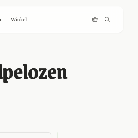
n
Winkel
lpelozen