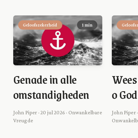
Geloofszekerheid
1 min
Geloofs
Genade in alle
Wees 
omstandigheden
o God
John Piper · 20 jul 2026 · Onwankelbare
John Piper ·
Vreugde
Onwankelb