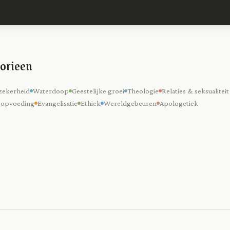
orieen
zekerheid
Waterdoop
Geestelijke groei
Theologie
Relaties & seksualiteit
 opvoeding
Evangelisatie
Ethiek
Wereldgebeuren
Apologetiek