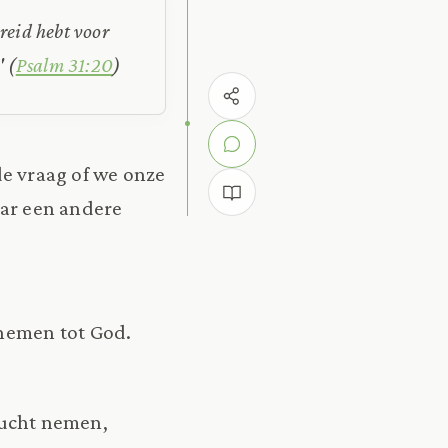
reid hebt voor
 (
Psalm 31:20
)
e vraag of we onze
aar een andere
 nemen tot God.
vlucht nemen,