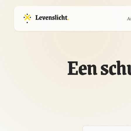
A
Een sch