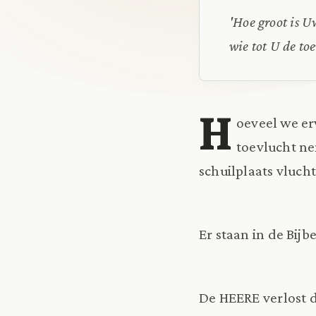
'Hoe groot is U
wie tot U de t
H
oeveel we er
toevlucht ne
schuilplaats vluch
Er staan in de Bij
De HEERE verlost d