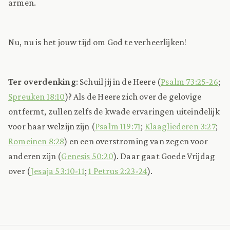
armen.
Nu, nu is het jouw tijd om God te verheerlijken!
Ter overdenking
: Schuil jij in de Heere (
Psalm 73:25-26
;
Spreuken 18:10
)? Als de Heere zich over de gelovige
ontfermt, zullen zelfs de kwade ervaringen uiteindelijk
voor haar welzijn zijn (
Psalm 119:71
;
Klaagliederen 3:27
;
Romeinen 8:28
) en een overstroming van zegen voor
anderen zijn (
Genesis 50:20
). Daar gaat Goede Vrijdag
over (
Jesaja 53:10-11
;
1 Petrus 2:23-24
).