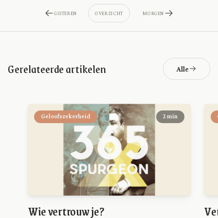
GISTEREN
OVERZICHT
MORGEN
Gerelateerde artikelen
Alle
Geloofszekerheid
2 min
Wie vertrouw je?
Ve