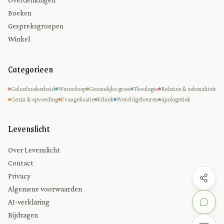
Boeken
Gespreksgroepen
Winkel
Categorieen
Geloofszekerheid
Waterdoop
Geestelijke groei
Theologie
Relaties & seksualiteit
Gezin & opvoeding
Evangelisatie
Ethiek
Wereldgebeuren
Apologetiek
Levenslicht
Over Levenslicht
Contact
Privacy
Algemene voorwaarden
AI-verklaring
Bijdragen