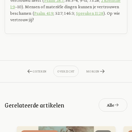
vertrouwd heeft (
Psalm 28:7
; 56:3–4, 9–11; 73:28;
2 Korinthe
1:9
–10). Mensen of materiële dingen kunnen je vertrouwen
beschamen (
Psalm 41:9
; 52:7; 146:3;
Spreuken 11:28
). Op wie
vertrouw jij?
GISTEREN
OVERZICHT
MORGEN
Gerelateerde artikelen
Alle