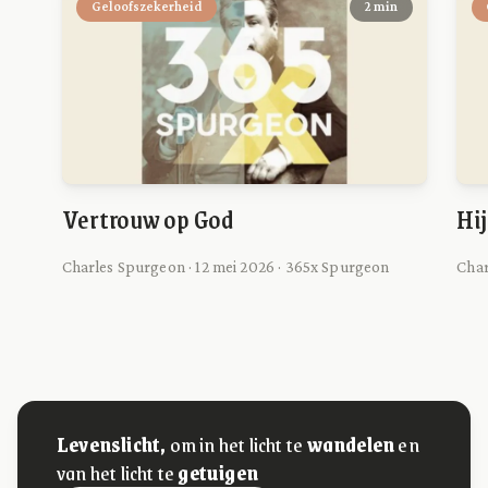
Geloofszekerheid
2 min
Vertrouw op God
Hij
Charles Spurgeon · 12 mei 2026 · 365x Spurgeon
Char
Levenslicht,
om in het licht te
wandelen
en
van het licht te
getuigen