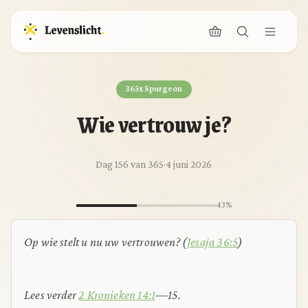
365x Spurgeon
Wie vertrouw je?
Dag 156 van 365
·
4 juni 2026
43%
Op wie stelt u nu uw vertrouwen? (
Jesaja 36:5
)
Lees verder
2 Kronieken 14:1
—15.