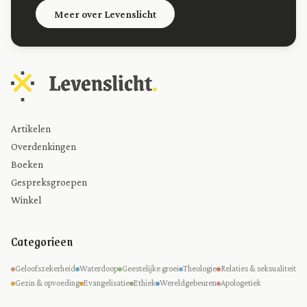
Meer over Levenslicht
Artikelen
Overdenkingen
Boeken
Gespreksgroepen
Winkel
Categorieen
Geloofszekerheid
Waterdoop
Geestelijke groei
Theologie
Relaties & seksualiteit
Gezin & opvoeding
Evangelisatie
Ethiek
Wereldgebeuren
Apologetiek