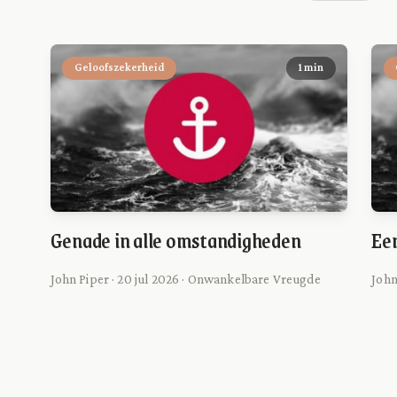
Geloofszekerheid
1 min
Genade in alle omstandigheden
Een
John Piper · 20 jul 2026 · Onwankelbare Vreugde
John