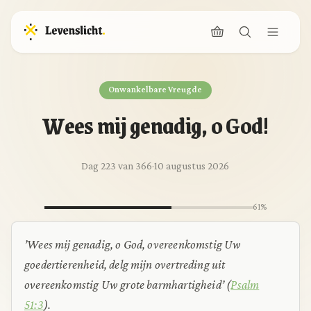
Onwankelbare Vreugde
Wees mij genadig, o God!
Dag 223 van 366
·
10 augustus 2026
61%
’Wees mij genadig, o God, overeenkomstig Uw
goedertierenheid, delg mijn overtreding uit
overeenkomstig Uw grote barmhartigheid’ (
Psalm
51:3
).