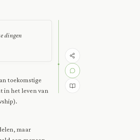
ze dingen
van toekomstige
t in het leven van
ship).
delen, maar
geld aan mensen,