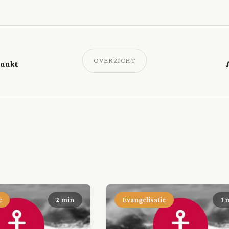
OVERZICHT
maakt
e
2 min
Evangelisatie
1 