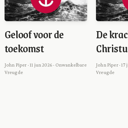
Geloof voor de
De kra
toekomst
Christu
John Piper · 11 jun 2026 · Onwankelbare
John Piper · 17
Vreugde
Vreugde