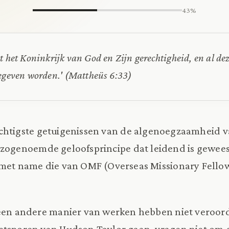
43%
t het Koninkrijk van God en Zijn gerechtigheid, en al de
gegeven worden.' (Mattheüs 6:33)
chtigste getuigenissen van de algenoegzaamheid 
 zogenoemde geloofsprincipe dat leidend is gewees
 met name die van OMF (Overseas Missionary Fellow
 een andere manier van werken hebben niet veroor
etsporen van Hudson Taylor gaan, vragen niet om 