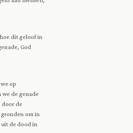
hoe dit geloof in
 genade, God
n we op
n we de genade
 door de
e gronden om in
 uit de dood in