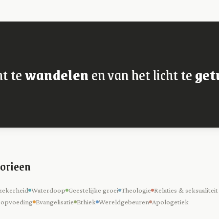
ht te
wandelen
en van het licht te
get
orieen
zekerheid
Waterdoop
Geestelijke groei
Theologie
Relaties & seksualiteit
 opvoeding
Evangelisatie
Ethiek
Wereldgebeuren
Apologetiek