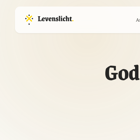
A
God