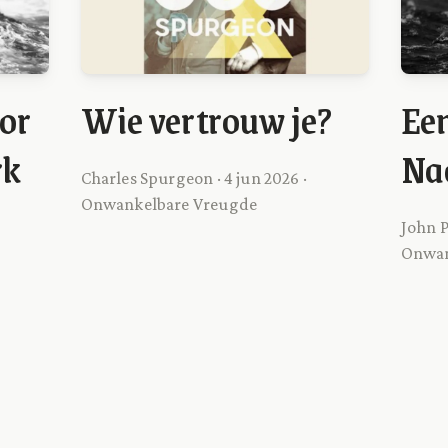
oor
Wie vertrouw je?
Een
rk
Na
Charles Spurgeon · 4 jun 2026 ·
Onwankelbare Vreugde
John P
Onwan