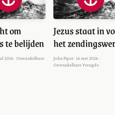
cht om
Jezus staat in v
s te belijden
het zendingswe
 jul 2026 · Onwankelbare
John Piper · 16 mrt 2026 ·
Onwankelbare Vreugde