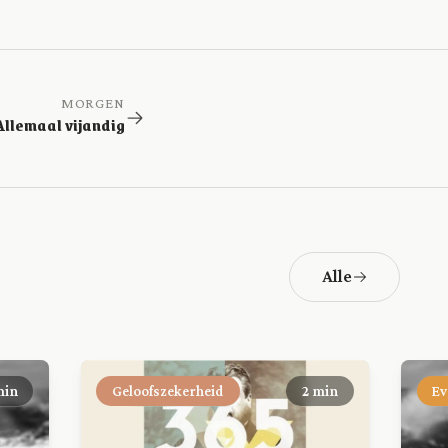
MORGEN
Allemaal vijandig
Alle
min
Geloofszekerheid
2 min
Ev