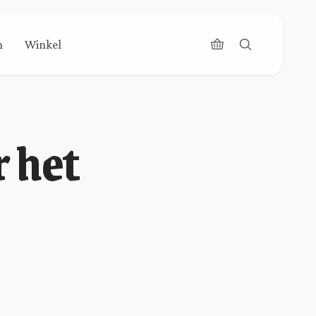
n
Winkel
 het