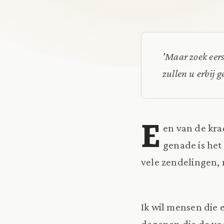
'Maar zoek eers
zullen u erbij 
E
en van de kra
genade is het
vele zendelingen,
Ik wil mensen die
degenen die de vo