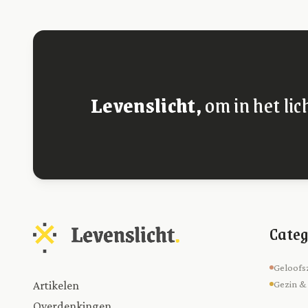
Levenslicht,
om in het lic
Categ
Geloofs
Artikelen
Gezin &
Overdenkingen