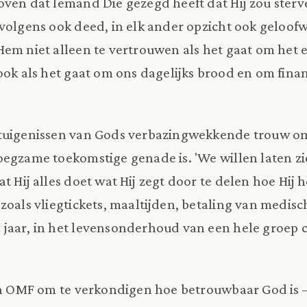
ven dat Iemand Die gezegd heeft dat Hij zou ster
volgens ook deed, in elk ander opzicht ook geloof
Hem niet alleen te vertrouwen als het gaat om het 
ook als het gaat om ons dagelijks brood en om finan
tuigenissen van Gods verbazingwekkende trouw om 
noegzame toekomstige genade is. 'We willen laten z
t Hij alles doet wat Hij zegt door te delen hoe Hij h
zoals vliegtickets, maaltijden, betaling van medisc
aar, in het levensonderhoud van een hele groep c
an OMF om te verkondigen hoe betrouwbaar God is –