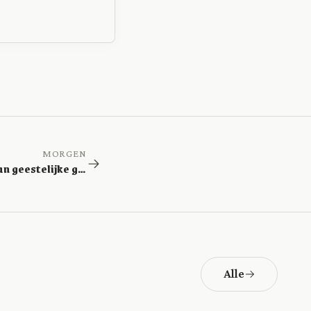
MORGEN
De genade van geestelijke gaven
Alle