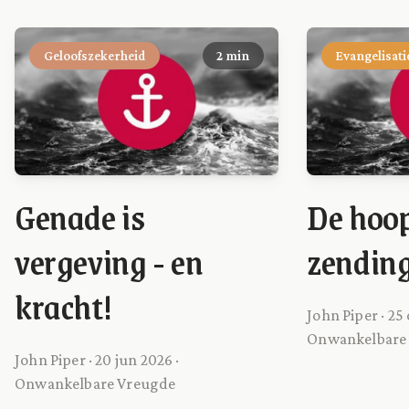
Geloofszekerheid
2 min
Evangelisati
Genade is
De hoo
vergeving - en
zendin
kracht!
John Piper · 25 
Onwankelbare
John Piper · 20 jun 2026 ·
Onwankelbare Vreugde