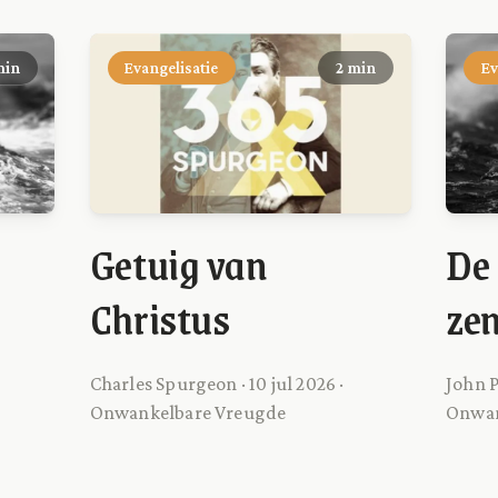
min
Evangelisatie
2 min
Ev
Getuig van
De
Christus
ze
Charles Spurgeon · 10 jul 2026 ·
John P
Onwankelbare Vreugde
Onwan