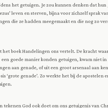
jdens het getuigen. Je zou kunnen denken dat hun g
Jezus’ leven en sterven, bijna voor zichzelf sprak v
dingen die ze hadden meegemaakt en die nog zo ve
at het boek Handelingen ons vertelt. De kracht waa
 een goede manier konden getuigen, kwam niet in d
ingen aan genade, of uit een groot arsenaal aan ken
s ‘grote genade’. Zo werkte het bij de apostelen en
uigen.
 tekenen God ook doet om ons getuigenis van Chri