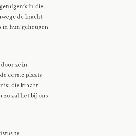
etuigenis in die
anwege de kracht
rs in hun geheugen
rdoor ze in
e eerste plaats
nis; die kracht
 zo zal het bij ons
stus te