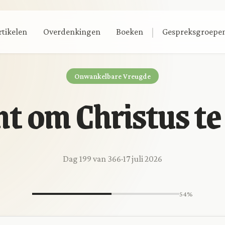
|
rtikelen
Overdenkingen
Boeken
Gespreksgroepe
Onwankelbare Vreugde
t om Christus te
Dag 199 van 366
·
17 juli 2026
54%