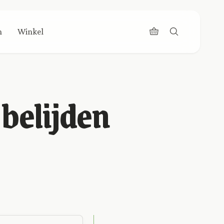
n
Winkel
 belijden