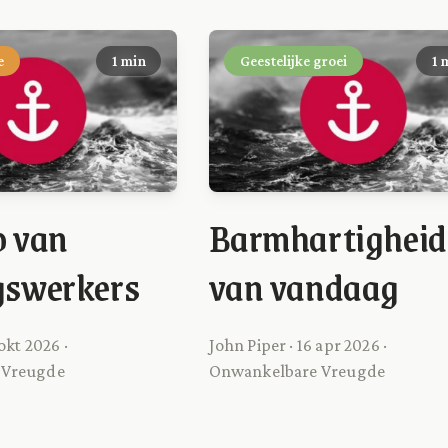
e
1 min
Geestelijke groei
1 
p van
Barmhartigheid
gswerkers
van vandaag
okt 2026 ·
John Piper · 16 apr 2026 ·
 Vreugde
Onwankelbare Vreugde