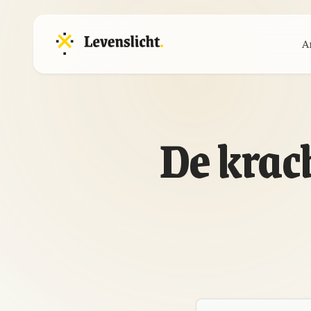
A
De krach