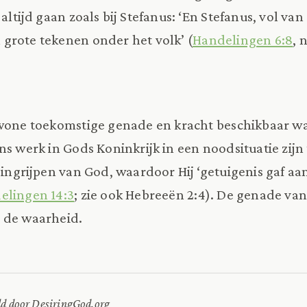
 altijd gaan zoals bij Stefanus: ‘En Stefanus, vol va
grote tekenen onder het volk’ (
Handelingen 6:8
, 
ewone toekomstige genade en kracht beschikbaar w
ns werk in Gods Koninkrijk in een noodsituatie zij
g ingrijpen van God, waardoor Hij ‘getuigenis gaf a
elingen 14:3
; zie ook Hebreeën 2:4). De genade van
 de waarheid.
ld door DesiringGod.org