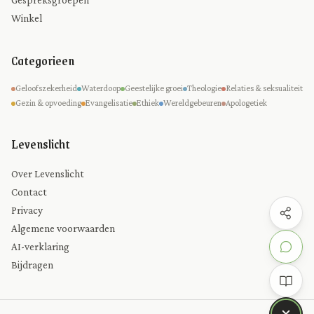
Winkel
Categorieen
Geloofszekerheid
Waterdoop
Geestelijke groei
Theologie
Relaties & seksualiteit
Gezin & opvoeding
Evangelisatie
Ethiek
Wereldgebeuren
Apologetiek
Levenslicht
Over Levenslicht
Contact
Privacy
Algemene voorwaarden
AI-verklaring
Bijdragen