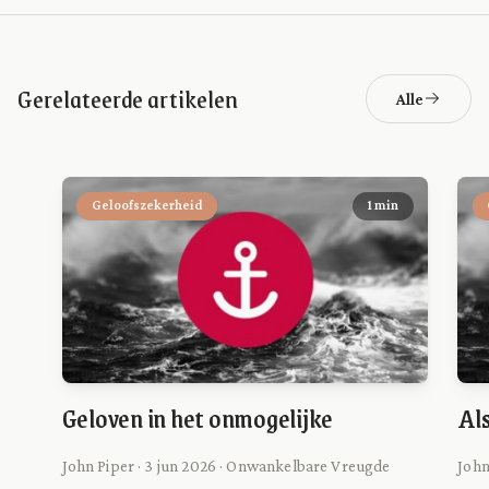
Gerelateerde artikelen
Alle
Geloofszekerheid
1 min
Geloven in het onmogelijke
Als
John Piper · 3 jun 2026 · Onwankelbare Vreugde
John