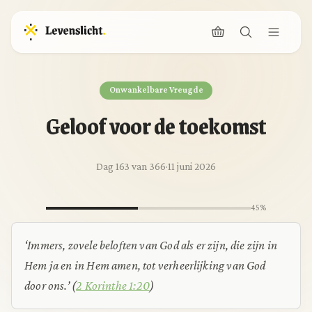
Onwankelbare Vreugde
Geloof voor de toekomst
Dag 163 van 366
·
11 juni 2026
45%
‘Immers, zovele beloften van God als er zijn, die zijn in
Hem ja en in Hem amen, tot verheerlijking van God
door ons.’ (
2 Korinthe 1:20
)