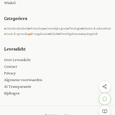
Winkel
Categorieen
Geloofszekerheid
Waterdoop
Geestelijke groei
Theologie
Relaties & seksualiteit
Gezin & opvoeding
Evangelisatie
Ethiek
Wereldgebeuren
Apologetiek
Levenslicht
Over Levenslicht
Contact
Privacy
Algemene voorwaarden
AI Transparantie
Bijdragen