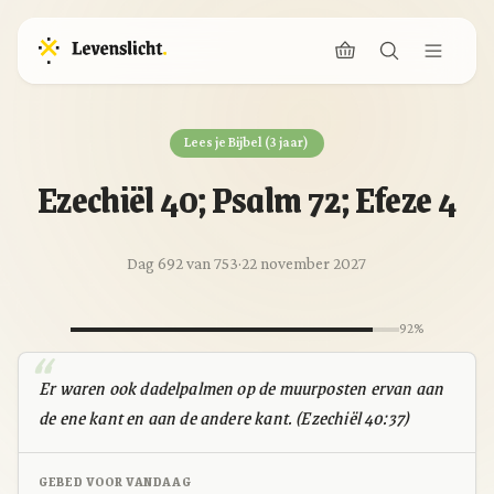
Lees je Bijbel (3 jaar)
Ezechiël 40; Psalm 72; Efeze 4
Dag 692 van 753
·
22 november 2027
92%
Er waren ook dadelpalmen op de muurposten ervan aan
de ene kant en aan de andere kant. (Ezechiël 40:37)
GEBED VOOR VANDAAG