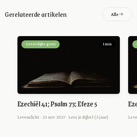
Gerelateerde artikelen
Alle
Geestelijke groei
1 min
Ezechiël 41; Psalm 73; Efeze 5
Eze
Levenslicht · 23 nov 2027 · Lees je Bijbel (3 jaar)
Leve