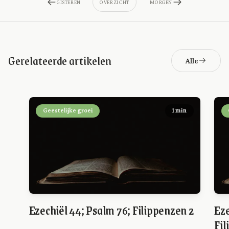
GISTEREN
OVERZICHT
MORGEN
Gerelateerde artikelen
Alle
Geestelijke groei
1 min
Ezechiël 44; Psalm 76; Filippenzen 2
Eze
Fil