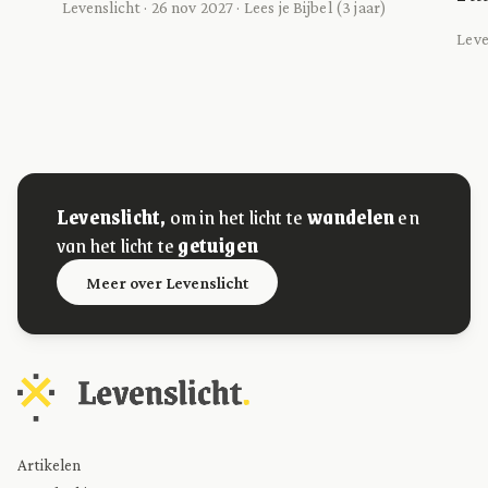
Levenslicht · 26 nov 2027 · Lees je Bijbel (3 jaar)
Leve
Levenslicht,
om in het licht te
wandelen
en
van het licht te
getuigen
Meer over Levenslicht
Artikelen