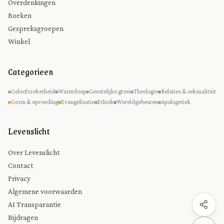
Overdenkingen
Boeken
Gespreksgroepen
Winkel
Categorieen
Geloofszekerheid
Waterdoop
Geestelijke groei
Theologie
Relaties & seksualiteit
Gezin & opvoeding
Evangelisatie
Ethiek
Wereldgebeuren
Apologetiek
Levenslicht
Over Levenslicht
Contact
Privacy
Algemene voorwaarden
AI Transparantie
Bijdragen