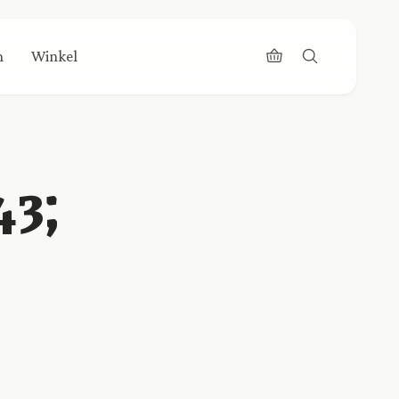
n
Winkel
43;