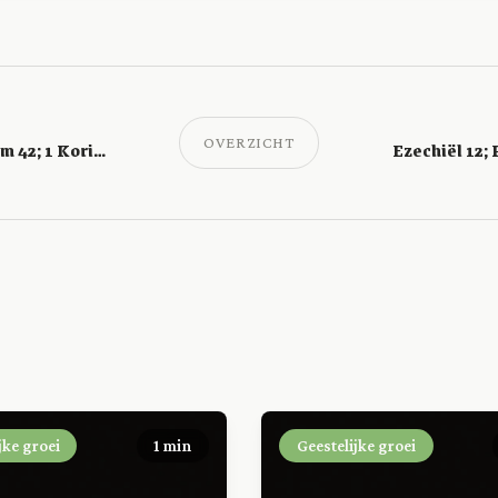
OVERZICHT
Ezechiël 10; Psalm 42; 1 Korinthe 9
jke groei
1 min
Geestelijke groei