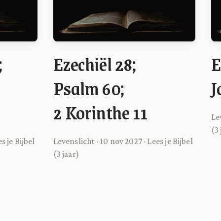
;
Ezechiël 28;
E
Psalm 60;
J
2 Korinthe 11
Le
(3 
s je Bijbel
Levenslicht · 10 nov 2027 · Lees je Bijbel
(3 jaar)