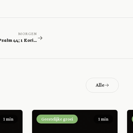
MORGEN
Ezechiël 12; Psalm 44; 1 Korinthe 11
Alle
1 min
Geestelijke groei
1 min