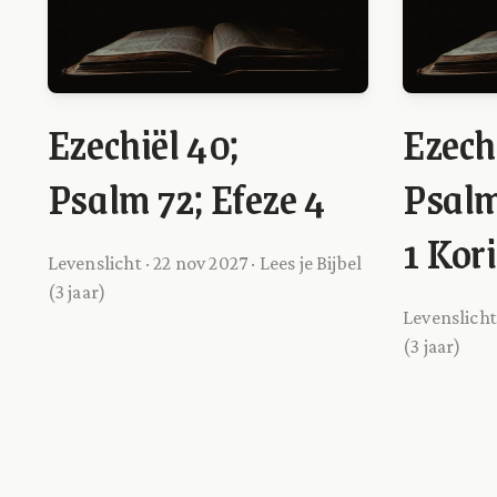
Ezechiël 40;
Ezechi
Psalm 72; Efeze 4
Psalm
1 Kor
Levenslicht · 22 nov 2027 · Lees je Bijbel
(3 jaar)
Levenslicht 
(3 jaar)