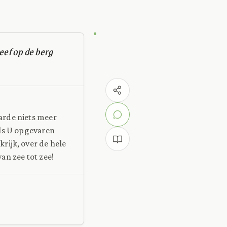
eef op de berg
arde niets meer
als U opgevaren
rijk, over de hele
an zee tot zee!