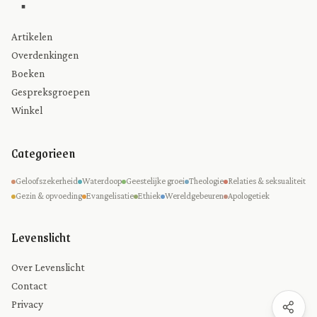
Artikelen
Overdenkingen
Boeken
Gespreksgroepen
Winkel
Categorieen
Geloofszekerheid
Waterdoop
Geestelijke groei
Theologie
Relaties & seksualiteit
Gezin & opvoeding
Evangelisatie
Ethiek
Wereldgebeuren
Apologetiek
Levenslicht
Over Levenslicht
Contact
Privacy