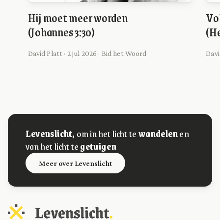
Hij moet meer worden
Vol
(Johannes 3:30)
(He
David Platt · 2 jul 2026 · Bid het Woord
Davi
Levenslicht,
om in het licht te
wandelen
en
van het licht te
getuigen
Meer over Levenslicht