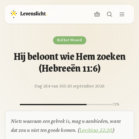
Bid het Woord
Hij beloont wie Hem zoeken
(Hebreeën 11:6)
Dag 264 van 365
·
20 september 2026
72%
Niets waaraan een gebrek is, mag u aanbieden, want
dat zou u niet ten goede komen.
(
Leviticus 22:20
)