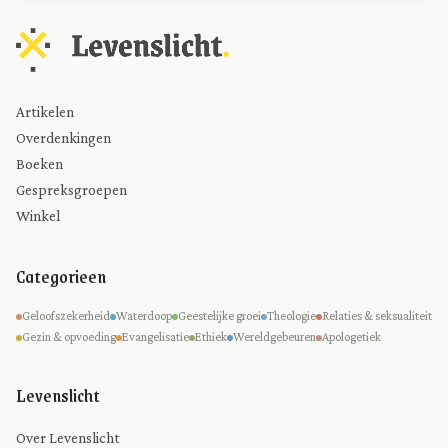
Artikelen
Overdenkingen
Boeken
Gespreksgroepen
Winkel
Categorieen
Geloofszekerheid
Waterdoop
Geestelijke groei
Theologie
Relaties & seksualiteit
Gezin & opvoeding
Evangelisatie
Ethiek
Wereldgebeuren
Apologetiek
Levenslicht
Over Levenslicht