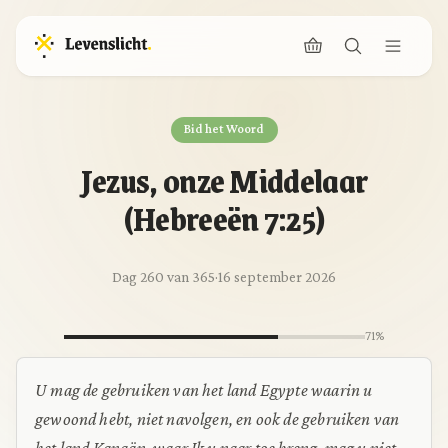
Bid het Woord
Jezus, onze Middelaar
(Hebreeën 7:25)
Dag 260 van 365
·
16 september 2026
71%
U mag de gebruiken van het land Egypte waarin u
gewoond hebt, niet navolgen, en ook de gebruiken van
het land Kanaän, waar Ik u naar toe breng, mag u niet