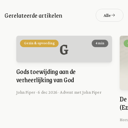
Gerelateerde artikelen
Alle
G
Gezin & opvoeding
4 min
Gods toewijding aan de
verheerlijking van God
John Piper · 6 dec 2026 · Advent met John Piper
De 
(Ez
Hora