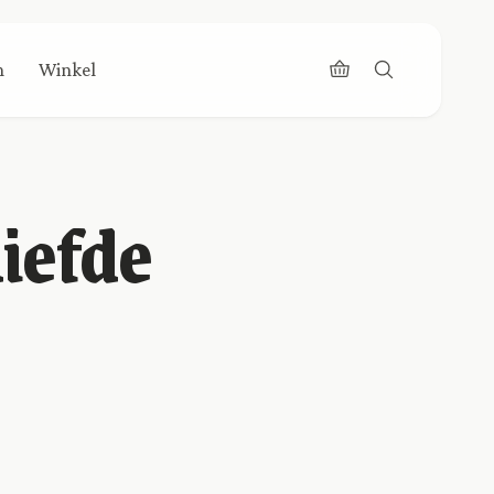
n
Winkel
liefde