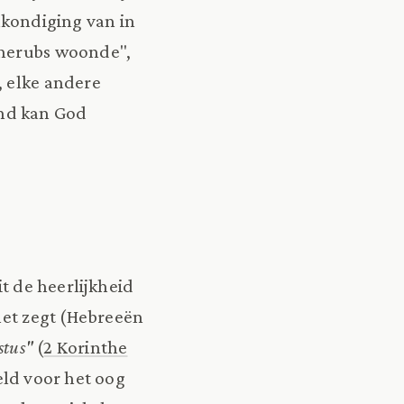
nkondiging van in
cherubs woonde",
, elke andere
and kan God
it de heerlijkheid
 het zegt (Hebreeën
stus"
(
2 Korinthe
eld voor het oog