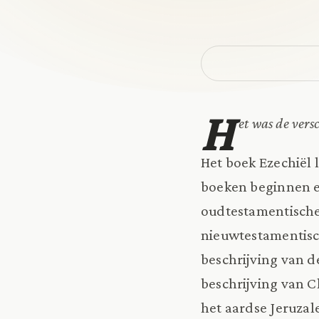
H
et was de ver
Het boek Ezechiël 
boeken beginnen en
oudtestamentische
nieuwtestamentisch
beschrijving van d
beschrijving van C
het aardse Jeruza