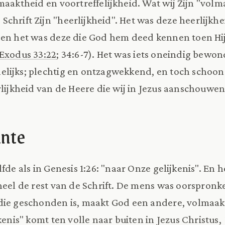
maaktheid en voortreffelijkheid. Wat wij Zijn "vol
chrift Zijn "heerlijkheid". Het was deze heerlijkh
 en het was deze die God hem deed kennen toen Hij
Exodus 33:22
; 34:6-7). Het was iets oneindig bewo
lijks; plechtig en ontzagwekkend, en toch schoon 
rlijkheid van de Heere die wij in Jezus aanschouwen
ante
fde als in Genesis 1:26: "naar Onze gelijkenis". En 
eel de rest van de Schrift. De mens was oorspronkel
ie geschonden is, maakt God een andere, volmaakt
jkenis" komt ten volle naar buiten in Jezus Christus,