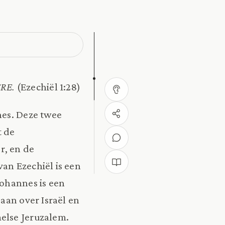
EERE.
(Ezechiël 1:28)
nes. Deze twee
t de
r, en de
an Ezechiël is een
Johannes is een
gaan over Israël en
else Jeruzalem.