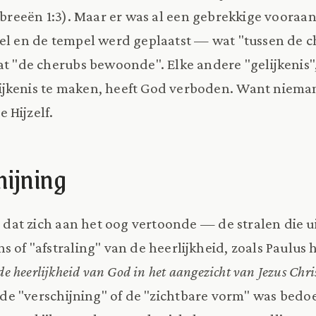
breeën 1:3). Maar er was al een gebrekkige vooraa
kel en de tempel werd geplaatst — wat "tussen de 
at "de cherubs bewoonde". Elke andere "gelijkenis"
ijkenis te maken, heeft God verboden. Want niem
 Hijzelf.
hijning
" dat zich aan het oog vertoonde — de stralen die u
s of "afstraling" van de heerlijkheid, zoals Paulus
de heerlijkheid van God in het aangezicht van Jezus Chri
", de "verschijning" of de "zichtbare vorm" was bedo