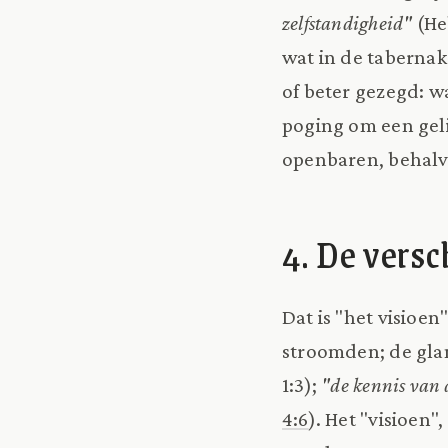
zelfstandigheid"
(He
wat in de taberna
of beter gezegd: w
poging om een gel
openbaren, behalve
4. De versc
Dat is "het visioen
stroomden; de glan
1:3);
"de kennis van 
4:6
). Het "visioen