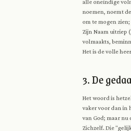
alle oneindige vol
noemen, noemt de S
om te mogen zien;
Zijn Naam uitriep (
volmaakts, beminne
Het is de volle hee
3. De geda
Het woord is hetzel
vaker voor dan in h
van God; maar nu d
Zichzelf. Die "geli