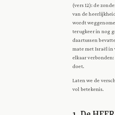
(vers 12): de zonde
van de heerlijkhe
wordt weggenomen;
terugkeer in nog 
daartussen bevatt
mate met Israël in
elkaar verbonden: 
doet.
Laten we de versc
vol betekenis.
1. De HEE