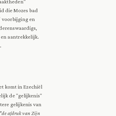
maaktheden"
eid die Mozes bad
 voorbijging en
nderenswaardigs,
en aantrekkelijk.
.
het komt in Ezechiël
ijk de "gelijkenis"
ere gelijkenis van
"de afdruk van Zijn