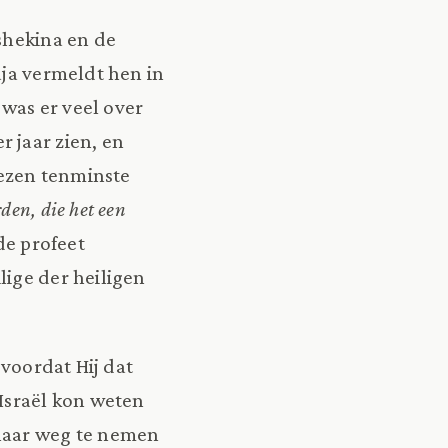
 shekina en de
aja vermeldt hen in
 was er veel over
 jaar zien, en
lezen tenminste
den, die het een
de profeet
lige der heiligen
voordat Hij dat
 Israël kon weten
 haar weg te nemen