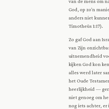
van de mens om naa
God, op zo'n manie
anders niet kunne
Timotheüs 1:17).
Zo gaf God aan Isr
van Zijn onzichtb
uitnemendheid voo
kijken God kon kenn
alles werd later s
het Oude Testamen
heerlijkheid — gen
niet genoeg om hen
nog iets achter, er