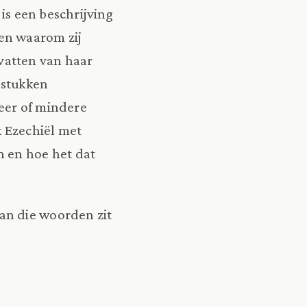
 is een beschrijving
en waarom zij
vatten van haar
dstukken
eer of mindere
k Ezechiël met
n en hoe het dat
an die woorden zit