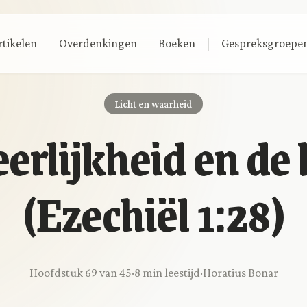
|
rtikelen
Overdenkingen
Boeken
Gespreksgroepe
Licht en waarheid
erlijkheid en de 
(Ezechiël 1:28)
Hoofdstuk 69 van 45
·
8 min leestijd
·
Horatius Bonar