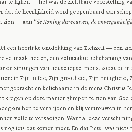
r te kijken — het was de zichtbare voorstelling v
r dat de heerlijkheid werd geopenbaard aan schep
n zien — aan
"de Koning der eeuwen, de onvergankelijk
aël een heerlijke ontdekking van Zichzelf — een z
are volmaaktheden, een volmaakte belichaming van
r de zintuigen van het schepsel mens, zodat de me
en: in Zijn liefde, Zijn grootheid, Zijn heiligheid, Z
amengebracht en belichaamd in de mens Christus Jez
t kregen op deze manier glimpen te zien van God e
oeg om hen te verblijden en blij vertrouwen in he
 ten volle te verzadigen. Want al deze verschijning
 is nog iets dat komen moet. En dat "iets" was niet