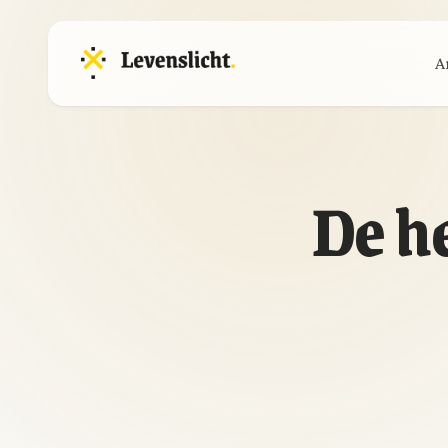
A
De he