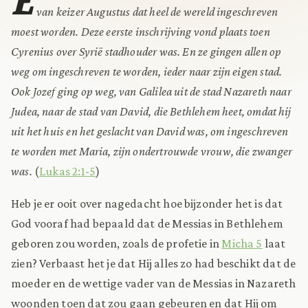
van keizer Augustus dat heel de wereld ingeschreven
moest worden. Deze eerste inschrijving vond plaats toen
Cyrenius over Syrië stadhouder was. En ze gingen allen op
weg om ingeschreven te worden, ieder naar zijn eigen stad.
Ook Jozef ging op weg, van Galilea uit de stad Nazareth naar
Judea, naar de stad van David, die Bethlehem heet, omdat hij
uit het huis en het geslacht van David was, om ingeschreven
te worden met Maria, zijn ondertrouwde vrouw, die zwanger
was.
(
Lukas 2:1-5
)
Heb je er ooit over nagedacht hoe bijzonder het is dat
God vooraf had bepaald dat de Messias in Bethlehem
geboren zou worden, zoals de profetie in
Micha 5
laat
zien? Verbaast het je dat Hij alles zo had beschikt dat de
moeder en de wettige vader van de Messias in Nazareth
woonden toen dat zou gaan gebeuren en dat Hij om