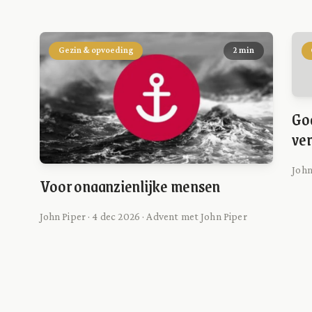
Gezin & opvoeding
2 min
God
ver
John
Voor onaanzienlijke mensen
John Piper · 4 dec 2026 · Advent met John Piper