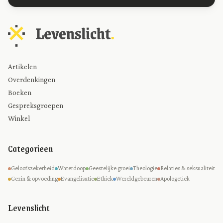
Artikelen
Overdenkingen
Boeken
Gespreksgroepen
Winkel
Categorieen
Geloofszekerheid
Waterdoop
Geestelijke groei
Theologie
Relaties & seksualiteit
Gezin & opvoeding
Evangelisatie
Ethiek
Wereldgebeuren
Apologetiek
Levenslicht