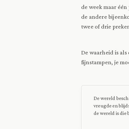
de week maar één p
de andere bijeenkom
twee of drie preke
De waarheid is als 
fijnstampen, je mo
De wereld beschr
vreugde en blijds
de wereld is die