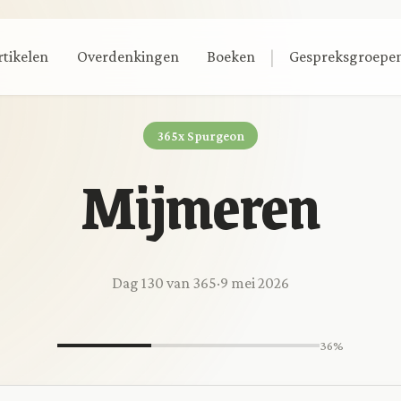
|
rtikelen
Overdenkingen
Boeken
Gespreksgroepe
365x Spurgeon
Mijmeren
Dag 130 van 365
·
9 mei 2026
36%