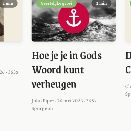
2 min
Geestelijke groei
2 min
Hoe je je in Gods
D
Woord kunt
C
26 · 365x
verheugen
Ch
Sp
John Piper · 26 mrt 2026 · 365x
Spurgeon