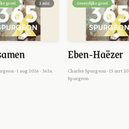
jke groei
2 min
Geestelijke groei
samen
Eben-Haëzer
rgeon · 1 aug 2026 · 365x
Charles Spurgeon · 15 mrt 20
Spurgeon