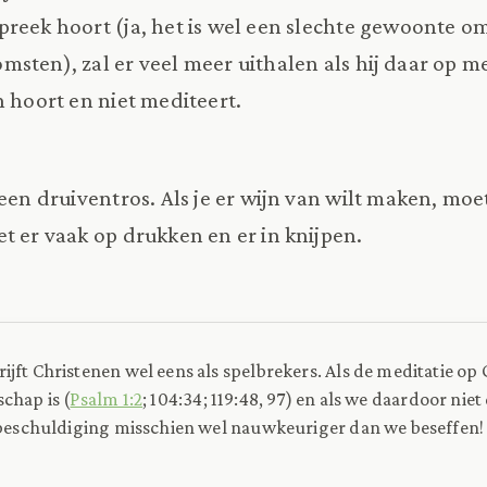
reek hoort (ja, het is wel een slechte gewoonte om 
sten), zal er veel meer uithalen als hij daar op me
n hoort en niet mediteert.
een druiventros. Als je er wijn van wilt maken, moe
et er vaak op drukken en er in knijpen.
ijft Christenen wel eens als spelbrekers. Als de meditatie o
chap is (
Psalm 1:2
; 104:34; 119:48, 97) en als we daardoor ni
 beschuldiging misschien wel nauwkeuriger dan we beseffen!