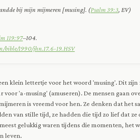
andde bij mijn mijmeren [musing]. (
Psalm 39:3
, EV)
lm 119:97
–104.
com/bible/1990/jhn.17.6-19.HSV
een klein lettertje voor het woord 'musing'. Dit zijn
ar voor 'a-musing' (amuseren). De mensen gaan ov
ijmeren is vreemd voor hen. Ze denken dat het s
lden van stille tijd, ze hadden die tijd zo lief dat
 meest gelukkig waren tijdens die momenten, het 
un leven.