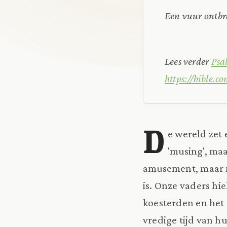
Een vuur ontbr
Lees verder
Psa
https://bible.
D
e wereld zet 
'musing', ma
amusement, maar m
is. Onze vaders hie
koesterden en het
vredige tijd van h