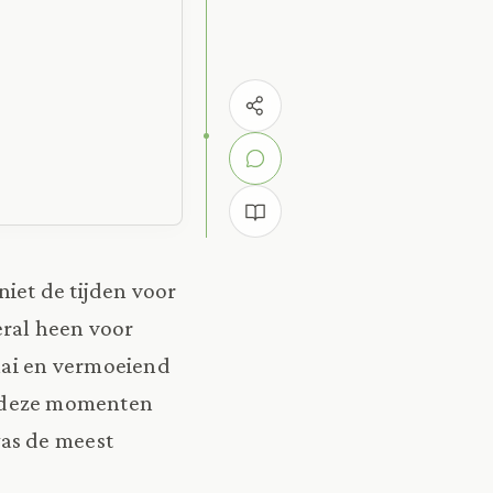
 niet de tijden voor
eral heen voor
aai en vermoeiend
 ze deze momenten
was de meest