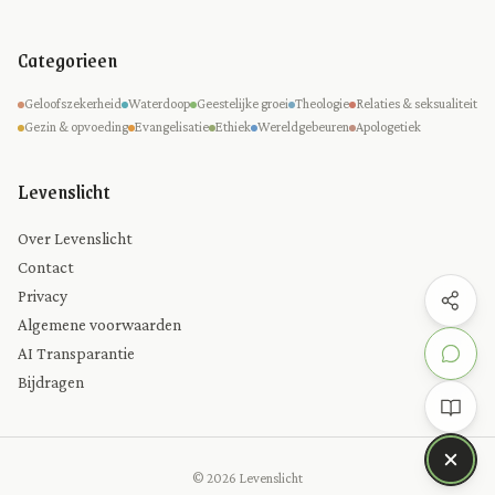
Categorieen
Geloofszekerheid
Waterdoop
Geestelijke groei
Theologie
Relaties & seksualiteit
Gezin & opvoeding
Evangelisatie
Ethiek
Wereldgebeuren
Apologetiek
Levenslicht
Over Levenslicht
Contact
Privacy
Algemene voorwaarden
AI Transparantie
Bijdragen
© 2026 Levenslicht