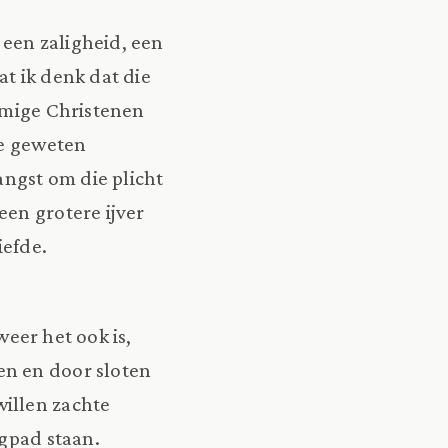
 een zaligheid, een
at ik denk dat die
ommige Christenen
ge geweten
angst om die plicht
en grotere ijver
iefde.
weer het ook is,
en en door sloten
willen zachte
ngpad staan.