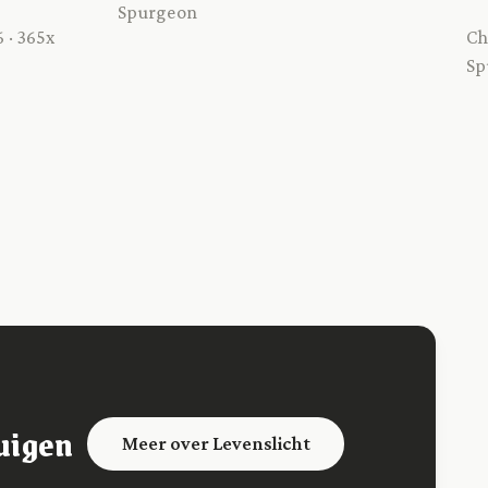
Spurgeon
 · 365x
Ch
Sp
uigen
Meer over Levenslicht