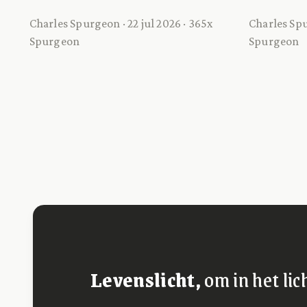
Charles Spurgeon · 22 jul 2026 · 365x
Charles Spu
Spurgeon
Spurgeon
Levenslicht,
om in het lic