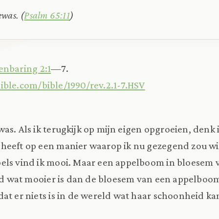
ewas. (
Psalm 65:11
)
nbaring 2:1
—7.
ible.com/bible/1990/rev.2.1-7.HSV
as. Als ik terugkijk op mijn eigen opgroeien, denk
heeft op een manier waarop ik nu gezegend zou wi
ls vind ik mooi. Maar een appelboom in bloesem v
eld wat mooier is dan de bloesem van een appelboom
at er niets is in de wereld wat haar schoonheid ka