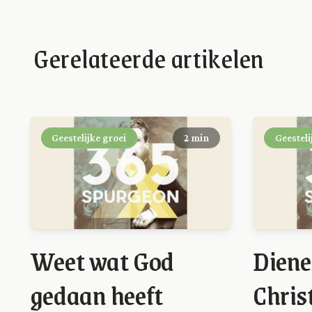
Gerelateerde artikelen
Geestelijke groei
2 min
Geesteli
Weet wat God
Diene
gedaan heeft
Chris