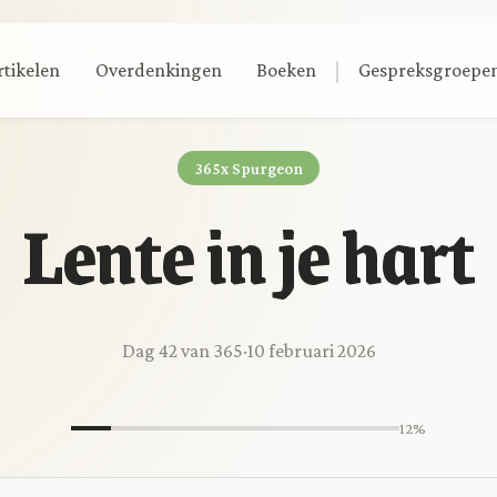
|
rtikelen
Overdenkingen
Boeken
Gespreksgroepe
365x Spurgeon
Lente in je hart
Dag 42 van 365
·
10 februari 2026
12%