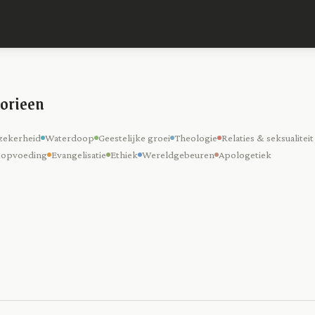
orieen
zekerheid
Waterdoop
Geestelijke groei
Theologie
Relaties & seksualiteit
 opvoeding
Evangelisatie
Ethiek
Wereldgebeuren
Apologetiek