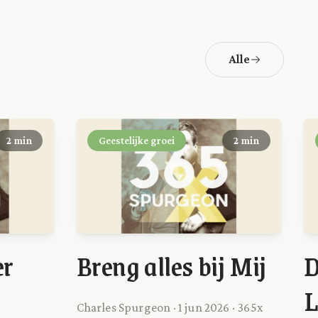
Alle
2 min
Geestelijke groei
2 min
er
Breng alles bij Mij
D
L
Charles Spurgeon · 1 jun 2026 · 365x