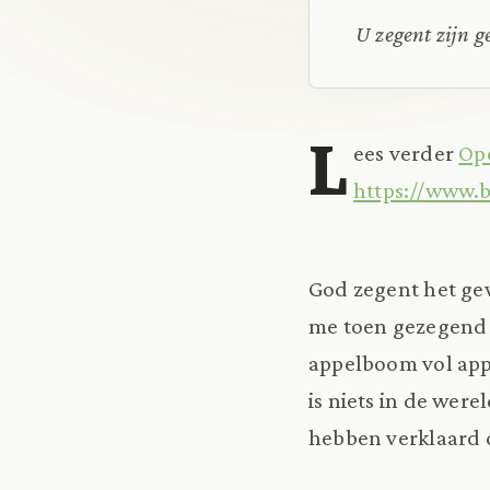
U zegent zijn g
L
ees verder
Ope
https://www.b
God zegent het gew
me toen gezegend 
appelboom vol appe
is niets in de wer
hebben verklaard d