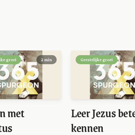
jke groei
2 min
Geestelijke groei
n met
Leer Jezus bet
tus
kennen