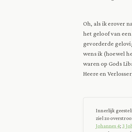
Oh, als ik erover 
het geloof van een
gevorderde gelovige
wens ik (hoewel he
waren op Gods Lib
Heere en Verlosser,
Innerlijk geeste
ziel zo overstro
Johannes 4
;
3 Jo