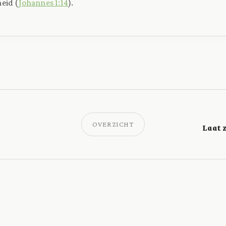
eid (
Johannes 1:14
).
OVERZICHT
Laat z