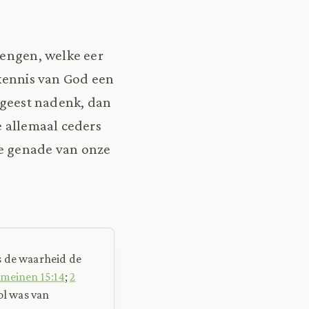
rengen, welke eer
 kennis van God een
n geest nadenk, dan
e allemaal ceders
de genade van onze
s de waarheid de
meinen 15:14
;
2
ol was van