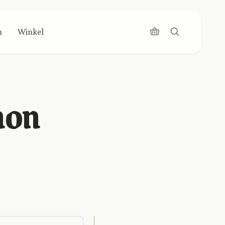
n
Winkel
non