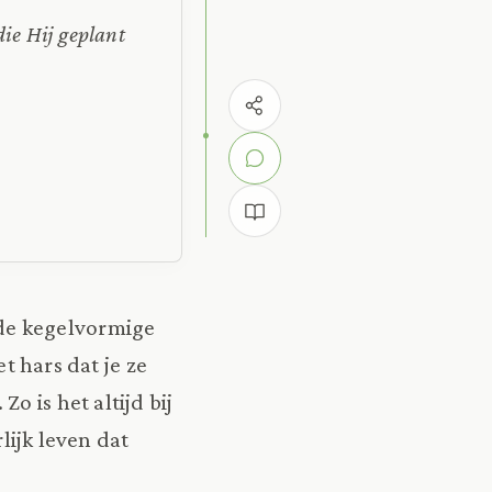
ie Hij geplant
n de kegelvormige
t hars dat je ze
o is het altijd bij
lijk leven dat