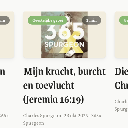
min
Geestelijke groei
2 min
Ge
an
Mijn kracht, burcht
Di
en toevlucht
Ch
(Jeremia 16:19)
Charle
Spurg
 365x
Charles Spurgeon · 23 okt 2026 · 365x
Spurgeon