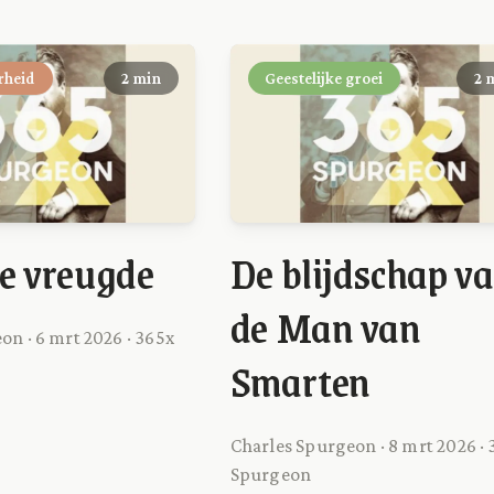
rheid
2 min
Geestelijke groei
2 
e vreugde
De blijdschap v
de Man van
on · 6 mrt 2026 · 365x
Smarten
Charles Spurgeon · 8 mrt 2026 ·
Spurgeon