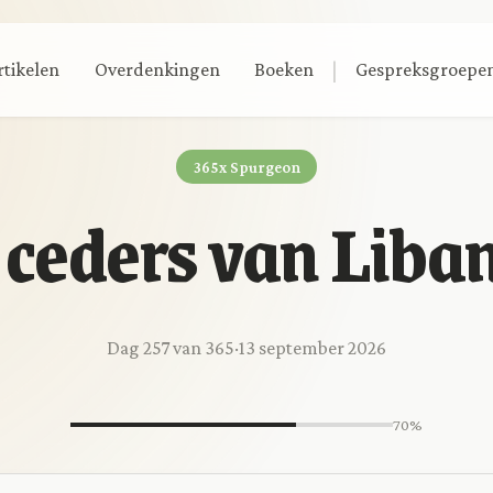
|
rtikelen
Overdenkingen
Boeken
Gespreksgroepe
365x Spurgeon
 ceders van Liba
Dag 257 van 365
·
13 september 2026
70%