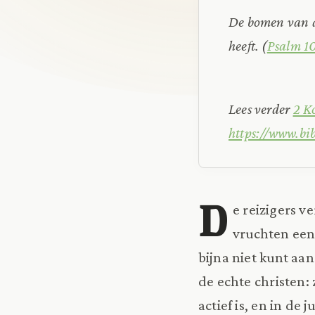
De bomen van d
heeft. (
Psalm 1
Lees verder
2 K
https://www.bi
D
e reizigers v
vruchten een 
bijna niet kunt aan
de echte christen: 
actief is, en in de 