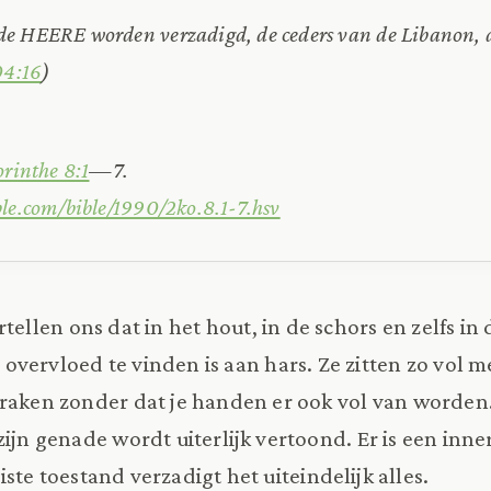
e HEERE worden verzadigd, de ceders van de Libanon, d
04:16
)
orinthe 8:1
—7.
ble.com/bible/1990/2ko.8.1-7.hsv
ertellen ons dat in het hout, in de schors en zelfs i
overvloed te vinden is aan hars. Ze zitten zo vol me
raken zonder dat je handen er ook vol van worden. Z
zijn genade wordt uiterlijk vertoond. Er is een inner
juiste toestand verzadigt het uiteindelijk alles.