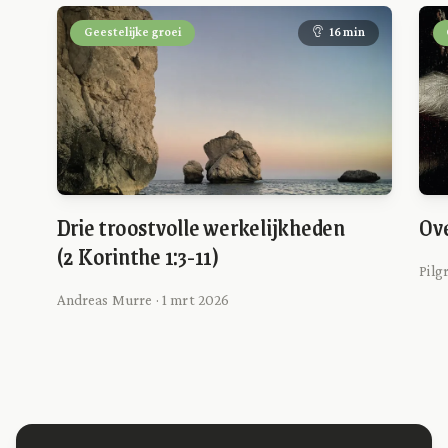
Geestelijke groei
16 min
Drie troostvolle werkelijkheden
Ove
(2 Korinthe 1:3-11)
Pilg
Andreas Murre · 1 mrt 2026