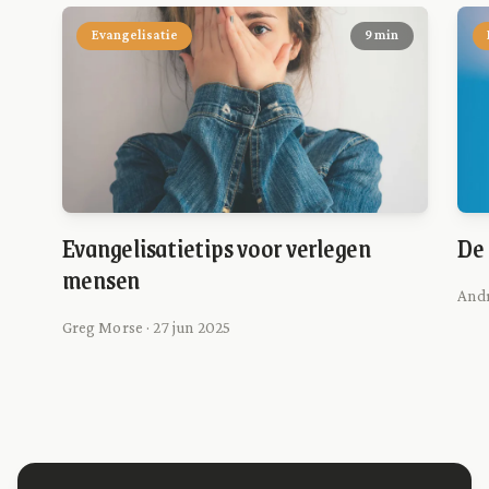
Evangelisatie
9 min
Evangelisatietips voor verlegen
De
mensen
Andr
Greg Morse · 27 jun 2025