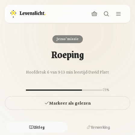
Jezus' missie
Roeping
Hoofdstuk 6 van 9
·
13 min leestijd
·
David Platt
73%
Markeer als gelezen
Uitleg
Verwerking